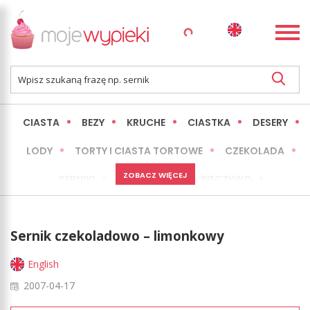
CIASTA
BEZY
KRUCHE
CIASTKA
DESERY
LODY
TORTY I CIASTA TORTOWE
CZEKOLADA
ZOBACZ WIĘCEJ
SERNIKI
MINI WYPIEKI
PIECZYWO
CIASTA BEZ PIECZENIA
OKAZJE
EXPRESS
Sernik czekoladowo – limonkowy
LŻEJSZE / ZDROWSZE
INNE
English
2007-04-17