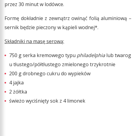
przez 30 minut w lodówce.
Formę dokładnie z zewnątrz owinąć folią aluminiową –
sernik będzie pieczony w kąpieli wodnej*.
Składniki na masę serową:
750 g serka kremowego typu
philadelphia
lub twarog
u tłustego/półtłustego zmielonego trzykrotnie
200 g drobnego cukru do wypieków
4 jajka
2 żółtka
świeżo wyciśnięty sok z 4 limonek