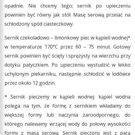
opadnie. Nie chcemy tego; sernik po upieczeniu
powinien być równy jak stół. Masę serową przelać na
schłodzony spód ciasteczkowy.
Sernik czekoladowo – limonkowy piec w kąpieli wodnej*
w temperaturze 170°C przez 60 – 75 minut. Gotowy
sernik powinien być ścięty i sprężysty na wierzchu przy
dotyku patyczkiem. Po upieczeniu wystudzić w lekko
uchylonym piekarniku, następnie schłodzić w lodówce
przez około 12 godzin.
* Sernik pieczemy w kąpieli wodnej: kąpiel wodna
polega na tym, że formę z sernikiem wkładamy do
większej formy lub naczynia żaroodpornego, do
którego nalewamy wrzącej wody do połowy wysokości
formy z masą serową. Sernik pieczony jest z parą