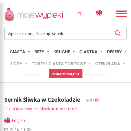
CIASTA
BEZY
KRUCHE
CIASTKA
DESERY
LODY
TORTY I CIASTA TORTOWE
CZEKOLADA
ZOBACZ WIĘCEJ
SERNIKI
MINI WYPIEKI
PIECZYWO
CIASTA BEZ PIECZENIA
OKAZJE
EXPRESS
Sernik Śliwka w Czekoladzie
sernik
LŻEJSZE / ZDROWSZE
INNE
czekoladowy ze śliwkami w rumie
English
2016-11-08