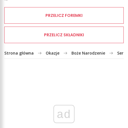
PRZELICZ FOREMKI
PRZELICZ SKŁADNIKI
Strona główna
Okazje
Boże Narodzenie
Serni
ad