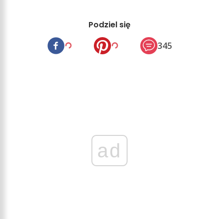
Podziel się
345
ad