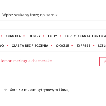
CIASTKA
DESERY
LODY
TORTY I CIASTA TORTO
WO
CIASTA BEZ PIECZENIA
OKAZJE
EXPRESS
LŻEJ
lemon meringue cheesecake
e
Sernik z musem cytrynowym i bezą