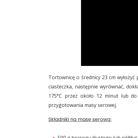
Tortownicę o średnicy 23 cm wyłożyć 
ciasteczka, następnie wyrównać, dok
175°C przez około 12 minut lub do 
przygotowania masy serowej.
Składniki na masę serową:
500 g twarogu tłustego lub półtłu