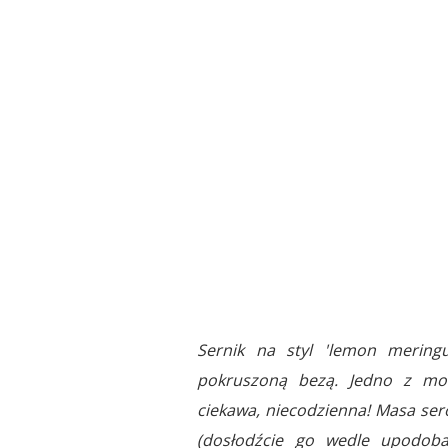
Sernik na styl 'lemon mering
pokruszoną bezą. Jedno z moic
ciekawa, niecodzienna! Masa s
(dosłodźcie go wedle upodoban