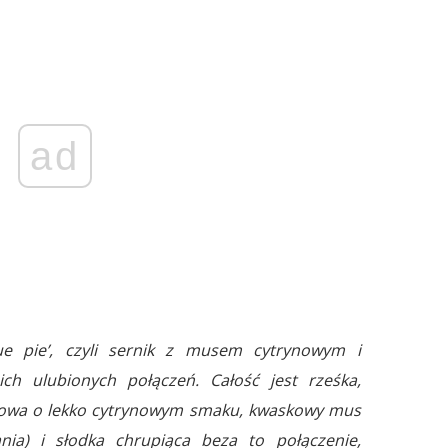
ad
ue pie’, czyli sernik z musem cytrynowym i
h ulubionych połączeń. Całość jest rześka,
erowa o lekko cytrynowym smaku, kwaskowy mus
ia) i słodka chrupiąca beza to połączenie,