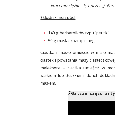
któremu ciężko się oprzeć ;). Ba
Składniki na spód:
140 g herbatników typu 'petitki’
50 g masła, roztopionego
Ciastka i masło umieścić w misie ma
ciastek i powstania masy ciasteczkow
malaksera – ciastka umieścić w mo
wałkiem lub tłuczkiem, do ich dokła
masłem.
Dalsza część art