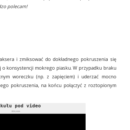
rdzo polecam!
laksera i zmiksować do dokładnego pokruszenia się
ej o konsystencji mokrego piasku. W przypadku braku
cnym woreczku (np. z zapięciem) i uderzać mocno
dnego pokruszenia, na końcu połączyć z roztopionym
ykułu pod video
REKLAMA