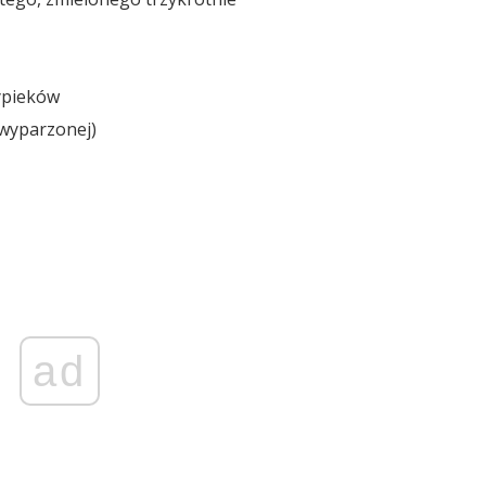
ypieków
i wyparzonej)
ad