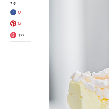
się
177