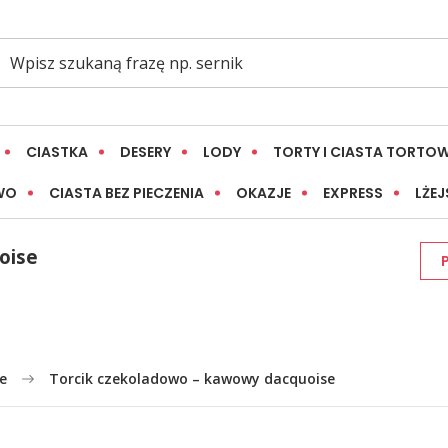
CIASTKA
DESERY
LODY
TORTY I CIASTA TORTO
WO
CIASTA BEZ PIECZENIA
OKAZJE
EXPRESS
LŻEJ
oise
e
Torcik czekoladowo – kawowy dacquoise