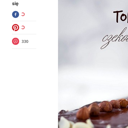
się
330