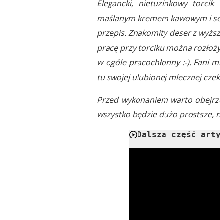
Elegancki, nietuzinkowy torci
maślanym kremem kawowym i so
przepis. Znakomity deser z wyżs
pracę przy torciku można rozłożyć 
w ogóle pracochłonny :-). Fani 
tu swojej ulubionej mlecznej czek
Przed wykonaniem warto obejr
wszystko będzie dużo prostsze, niż
Dalsza część art