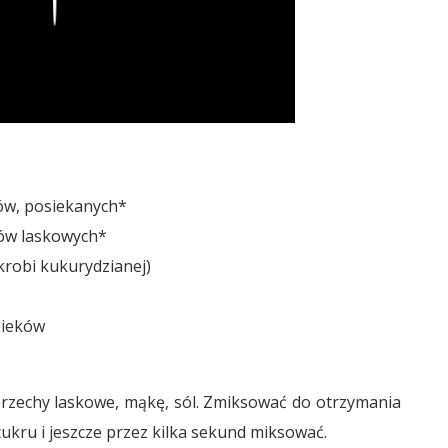
ów, posiekanych*
hów laskowych*
skrobi kukurydzianej)
pieków
orzechy laskowe, mąkę, sól. Zmiksować do otrzymania
cukru i jeszcze przez kilka sekund miksować.