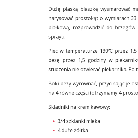
Dużą płaską blaszkę wysmarować mas
narysować prostokąt o wymiarach 33 
białkową, rozprowadzić do brzegów 
sprayu.
Piec w temperaturze 130ºC przez 1,5 
bezę przez 1,5 godziny w piekarnik
studzenia nie otwierać piekarnika. Po t
Boki bezy wyrównać, przycinając je os
na 4 równe części (otrzymamy 4 prosto
Składniki na krem kawowy:
3/4 szklanki mleka
4 duże żółtka