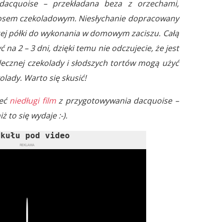
k dacquoise – przekładana beza z orzechami,
sem czekoladowym. Niesłychanie dopracowany
zej półki do wykonania w domowym zaciszu. Całą
na 2 – 3 dni, dzięki temu nie odczujecie, że jest
mlecznej czekolady i słodszych tortów mogą użyć
olady. Warto się skusić!
zeć
niedługi film
z przygotowywania dacquoise –
 to się wydaje :-).
ykułu pod video
REKLAMA
Play