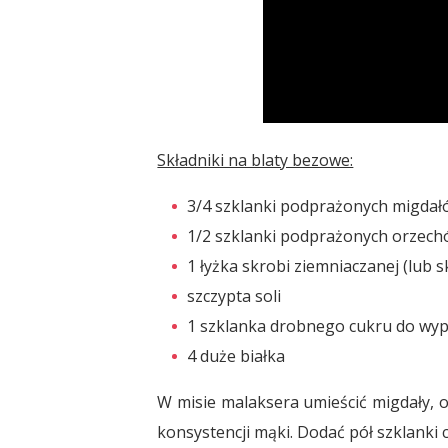
Składniki na blaty bezowe:
3/4 szklanki podprażonych migdał
1/2 szklanki podprażonych orzec
1 łyżka skrobi ziemniaczanej (lub 
szczypta soli
1 szklanka drobnego cukru do wy
4 duże białka
W misie malaksera umieścić migdały, 
konsystencji mąki. Dodać pół szklanki 