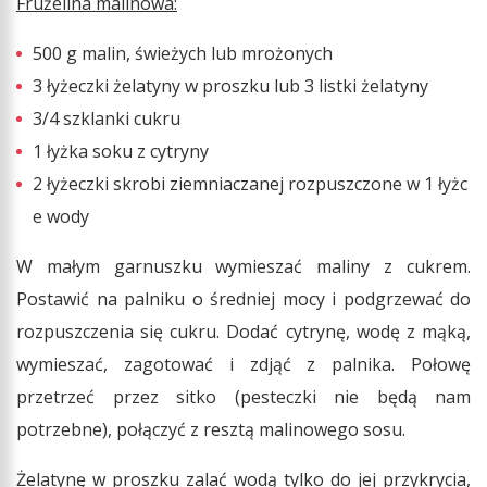
Frużelina malinowa:
500 g malin, świeżych lub mrożonych
3 łyżeczki żelatyny w proszku lub 3 listki żelatyny
3/4 szklanki cukru
1 łyżka soku z cytryny
2 łyżeczki skrobi ziemniaczanej rozpuszczone w 1 łyżc
e wody
W małym garnuszku wymieszać maliny z cukrem.
Postawić na palniku o średniej mocy i podgrzewać do
rozpuszczenia się cukru. Dodać cytrynę, wodę z mąką,
wymieszać, zagotować i zdjąć z palnika. Połowę
przetrzeć przez sitko (pesteczki nie będą nam
potrzebne), połączyć z resztą malinowego sosu.
Żelatynę w proszku zalać wodą tylko do jej przykrycia,