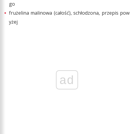
go
frużelina malinowa (całość), schłodzona, przepis pow
yżej
ad