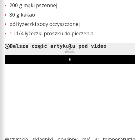
200 g mąki pszennej
80 g kakao
pół łyżeczki sody oczyszczonej
1 i 1/4 łyżeczki proszku do pieczenia
Dalsza część artykułu pod video
REKLAMA
Play
Wszystkie składniki powinny być w temperaturze