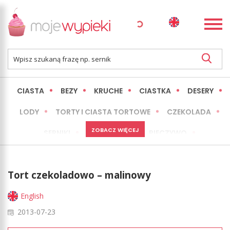
CIASTA
BEZY
KRUCHE
CIASTKA
DESERY
LODY
TORTY I CIASTA TORTOWE
CZEKOLADA
ZOBACZ WIĘCEJ
SERNIKI
MINI WYPIEKI
PIECZYWO
CIASTA BEZ PIECZENIA
OKAZJE
EXPRESS
Tort czekoladowo – malinowy
LŻEJSZE / ZDROWSZE
INNE
English
2013-07-23