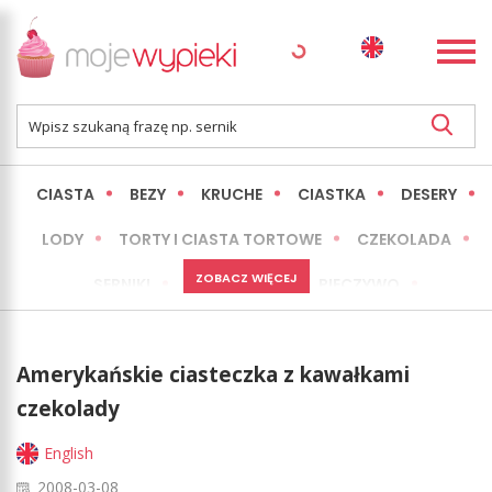
CIASTA
BEZY
KRUCHE
CIASTKA
DESERY
LODY
TORTY I CIASTA TORTOWE
CZEKOLADA
ZOBACZ WIĘCEJ
SERNIKI
MINI WYPIEKI
PIECZYWO
CIASTA BEZ PIECZENIA
OKAZJE
EXPRESS
Amerykańskie ciasteczka z kawałkami
LŻEJSZE / ZDROWSZE
INNE
czekolady
English
2008-03-08