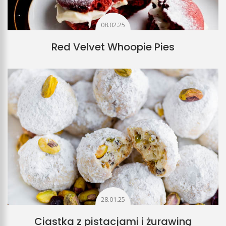
08.02.25
Red Velvet Whoopie Pies
28.01.25
Ciastka z pistacjami i żurawiną