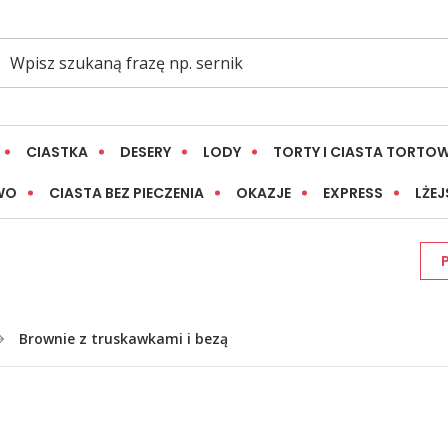
CIASTKA
DESERY
LODY
TORTY I CIASTA TORTO
WO
CIASTA BEZ PIECZENIA
OKAZJE
EXPRESS
LŻEJ
Brownie z truskawkami i bezą