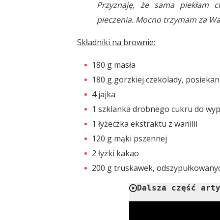
Przyznaję, że sama piekłam ci
pieczenia. Mocno trzymam za Was
Składniki na brownie:
180 g masła
180 g gorzkiej czekolady, posiekan
4 jajka
1 szklanka drobnego cukru do wy
1 łyżeczka ekstraktu z wanilii
120 g mąki pszennej
2 łyżki kakao
200 g truskawek, odszypułkowanyc
Dalsza część art