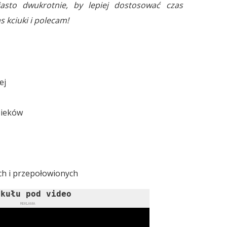
asto dwukrotnie, by lepiej dostosować czas
 kciuki i polecam!
ej
pieków
h i przepołowionych
ykułu pod video
REKLAMA