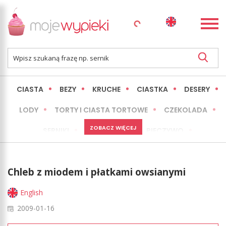
CIASTA
BEZY
KRUCHE
CIASTKA
DESERY
LODY
TORTY I CIASTA TORTOWE
CZEKOLADA
ZOBACZ WIĘCEJ
SERNIKI
MINI WYPIEKI
PIECZYWO
CIASTA BEZ PIECZENIA
OKAZJE
EXPRESS
Chleb z miodem i płatkami owsianymi
LŻEJSZE / ZDROWSZE
INNE
English
2009-01-16