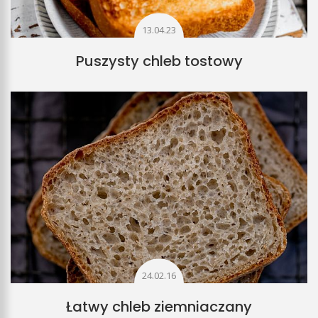
13.04.23
Puszysty chleb tostowy
24.02.16
Łatwy chleb ziemniaczany