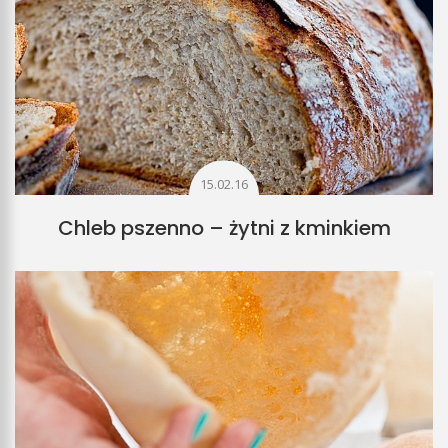
15.02.16
Chleb pszenno – żytni z kminkiem