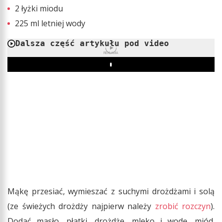
2 łyżki miodu
225 ml letniej wody
Dalsza część artykułu pod video
REKLAMA
Play
Mąkę przesiać, wymieszać z suchymi drożdżami i solą
(ze świeżych drożdży najpierw należy
zrobić rozczyn
).
Dodać masło, płatki, drożdże, mleko i wodę, miód.