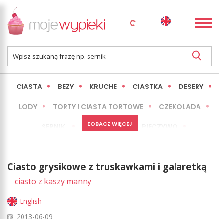
CIASTA
BEZY
KRUCHE
CIASTKA
DESERY
LODY
TORTY I CIASTA TORTOWE
CZEKOLADA
ZOBACZ WIĘCEJ
SERNIKI
MINI WYPIEKI
PIECZYWO
CIASTA BEZ PIECZENIA
OKAZJE
EXPRESS
Ciasto grysikowe z truskawkami i galaretką
LŻEJSZE / ZDROWSZE
INNE
ciasto z kaszy manny
English
2013-06-09