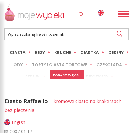
CIASTA
BEZY
KRUCHE
CIASTKA
DESERY
LODY
TORTY I CIASTA TORTOWE
CZEKOLADA
ZOBACZ WIĘCEJ
SERNIKI
MINI WYPIEKI
PIECZYWO
CIASTA BEZ PIECZENIA
OKAZJE
EXPRESS
Ciasto Raffaello
kremowe ciasto na krakersach
LŻEJSZE / ZDROWSZE
INNE
bez pieczenia
English
2007-01-17