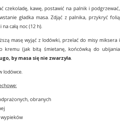
 czekoladę, kawę, postawić na palnik i podgrzewać,
wstanie gładka masa. Zdjąć z palnika, przykryć folią
na całą noc (12 h).
zą masę wyjąć z lodówki, przelać do misy miksera i
 kremu (jak bitą śmietanę, końcówką do ubijania
ługo, by masa się nie zwarzyła
.
w lodówce.
zechowe:
podprażonych, obranych
nej
o wypieków