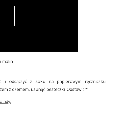
Play
h malin
ić i odsączyć z soku na papierowym ręczniczku
azem z dżemem, usunąć pesteczki. Odstawić.*
olady: