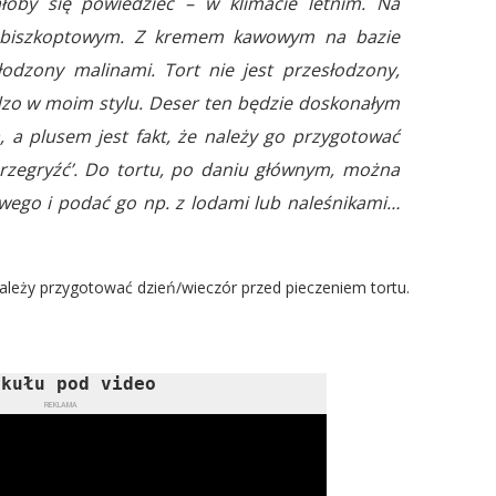
ałoby się powiedzieć – w klimacie letnim. Na
e biszkoptowym. Z kremem kawowym na bazie
słodzony malinami. Tort nie jest przesłodzony,
ardzo w moim stylu. Deser ten będzie doskonałym
 a plusem jest fakt, że należy go przygotować
'przegryźć’. Do tortu, po daniu głównym, można
wego i podać go np. z lodami lub naleśnikami…
eży przygotować dzień/wieczór przed pieczeniem tortu.
ykułu pod video
REKLAMA