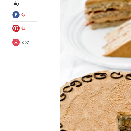
się
607