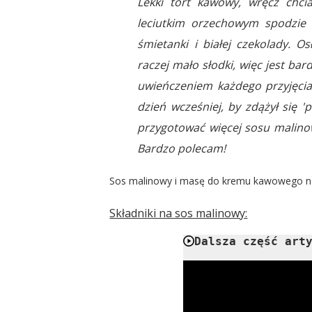
Lekki tort kawowy, wręcz chci
leciutkim orzechowym spodzi
śmietanki i białej czekolady. O
raczej mało słodki, więc jest b
uwieńczeniem każdego przyjęcia,
dzień wcześniej, by zdążył się 
przygotować więcej sosu malino
Bardzo polecam!
Sos malinowy i masę do kremu kawowego nal
Składniki na sos malinowy:
Dalsza część art