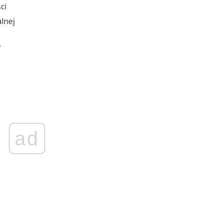
ci
alnej
.
ad