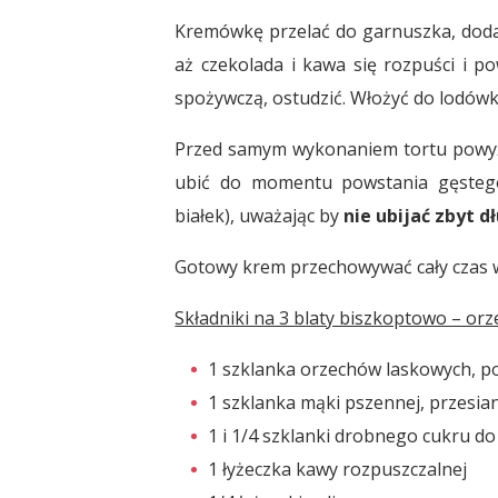
Kremówkę przelać do garnuszka, dodać
aż czekolada i kawa się rozpuści i po
spożywczą, ostudzić. Włożyć do lodówki 
Przed samym wykonaniem tortu powyżs
ubić do momentu powstania gęstego
białek), uważając by
nie ubijać zbyt d
Gotowy krem przechowywać cały czas 
Składniki na 3 blaty biszkoptowo – or
1 szklanka orzechów laskowych, 
1 szklanka mąki pszennej, przesia
1 i 1/4 szklanki drobnego cukru d
1 łyżeczka kawy rozpuszczalnej