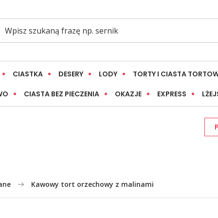
CIASTKA
DESERY
LODY
TORTY I CIASTA TORTO
WO
CIASTA BEZ PIECZENIA
OKAZJE
EXPRESS
LŻEJ
ane
Kawowy tort orzechowy z malinami