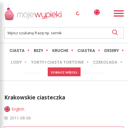
CIASTA
BEZY
KRUCHE
CIASTKA
DESERY
LODY
TORTY I CIASTA TORTOWE
CZEKOLADA
ZOBACZ WIĘCEJ
SERNIKI
MINI WYPIEKI
PIECZYWO
CIASTA BEZ PIECZENIA
OKAZJE
EXPRESS
Krakowskie ciasteczka
LŻEJSZE / ZDROWSZE
INNE
English
2011-08-06