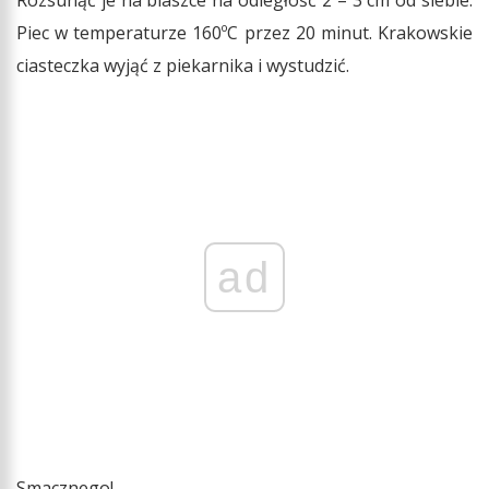
Rozsunąć je na blaszce na odległość 2 – 3 cm od siebie.
Piec w temperaturze 160ºC przez 20 minut. Krakowskie
ciasteczka wyjąć z piekarnika i wystudzić.
ad
Smacznego!