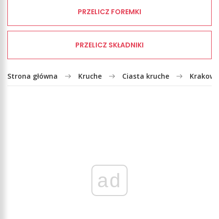
PRZELICZ FOREMKI
PRZELICZ SKŁADNIKI
Strona główna
Kruche
Ciasta kruche
Krakowsk
ad