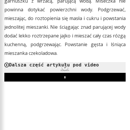
garnuszku z wrzacą, parującą wodą. Miseczka nie
powinna dotykać powierzchni wody. Podgrzewać,
mieszając, do roztopienia się masła i cukru i powstania
jednolitej mieszanki. Nie ściągając znad parującej wody
dodać lekko roztrzepane jajko i mieszać cały czas rózgą
kuchenną, podgrzewając. Powstanie gęsta i lśniąca
mieszanka czekoladowa.
Dalsza część artykułu pod video
REKLAMA
Play