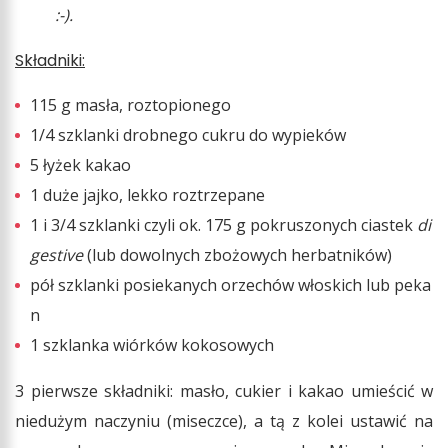
:-).
Składniki:
115 g masła, roztopionego
1/4 szklanki drobnego cukru do wypieków
5 łyżek kakao
1 duże jajko, lekko roztrzepane
1 i 3/4 szklanki czyli ok. 175 g pokruszonych ciastek
di
gestive
(lub dowolnych zbożowych herbatników)
pół szklanki posiekanych orzechów włoskich lub peka
n
1 szklanka wiórków kokosowych
3 pierwsze składniki: masło, cukier i kakao umieścić w
niedużym naczyniu (miseczce), a tą z kolei ustawić na