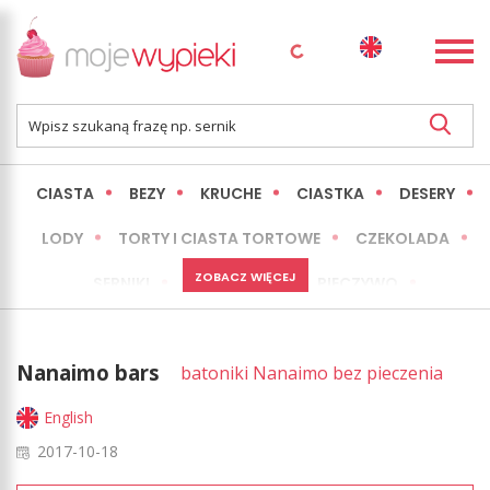
CIASTA
BEZY
KRUCHE
CIASTKA
DESERY
LODY
TORTY I CIASTA TORTOWE
CZEKOLADA
ZOBACZ WIĘCEJ
SERNIKI
MINI WYPIEKI
PIECZYWO
CIASTA BEZ PIECZENIA
OKAZJE
EXPRESS
Nanaimo bars
batoniki Nanaimo bez pieczenia
LŻEJSZE / ZDROWSZE
INNE
English
2017-10-18