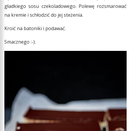
gładkiego sosu czekoladowego. Polewę rozsmarować
na kremie i schłodzić do jej steżenia.
Kroić na batoniki i podawać.
Smacznego :-).