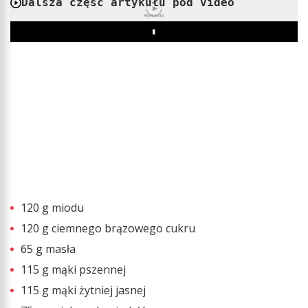
Dalsza część artykułu pod video
REKLAMA
Play
120 g miodu
120 g ciemnego brązowego cukru
65 g masła
115 g mąki pszennej
115 g mąki żytniej jasnej