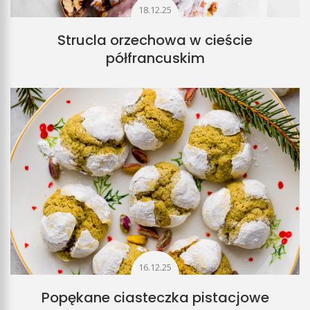
18.12.25
Strucla orzechowa w cieście
półfrancuskim
16.12.25
Popękane ciasteczka pistacjowe