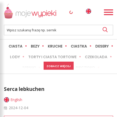
CIASTA
BEZY
KRUCHE
CIASTKA
DESERY
LODY
TORTY I CIASTA TORTOWE
CZEKOLADA
ZOBACZ WIĘCEJ
SERNIKI
MINI WYPIEKI
PIECZYWO
CIASTA BEZ PIECZENIA
OKAZJE
EXPRESS
Serca lebkuchen
LŻEJSZE / ZDROWSZE
INNE
English
2024-12-04