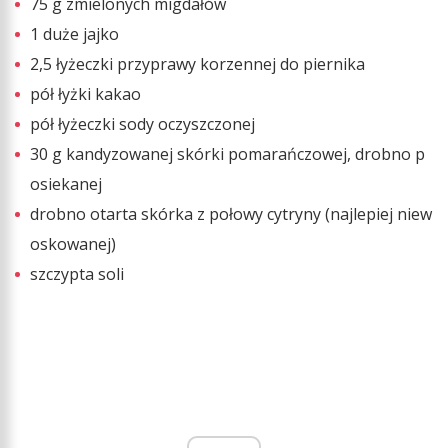
75 g zmielonych migdałów
1 duże jajko
2,5 łyżeczki przyprawy korzennej do piernika
pół łyżki kakao
pół łyżeczki sody oczyszczonej
30 g kandyzowanej skórki pomarańczowej, drobno p
osiekanej
drobno otarta skórka z połowy cytryny (najlepiej niew
oskowanej)
szczypta soli