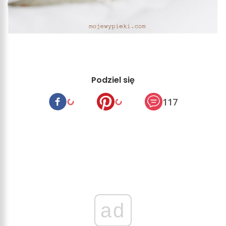
Podziel się
117
ad