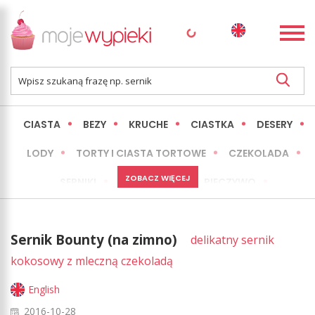
CIASTA
BEZY
KRUCHE
CIASTKA
DESERY
LODY
TORTY I CIASTA TORTOWE
CZEKOLADA
ZOBACZ WIĘCEJ
SERNIKI
MINI WYPIEKI
PIECZYWO
CIASTA BEZ PIECZENIA
OKAZJE
EXPRESS
Sernik Bounty (na zimno)
delikatny sernik
LŻEJSZE / ZDROWSZE
INNE
kokosowy z mleczną czekoladą
English
2016-10-28