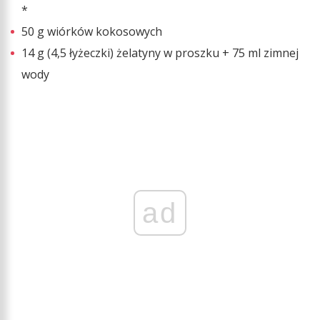
*
50 g wiórków kokosowych
14 g (4,5 łyżeczki) żelatyny w proszku + 75 ml zimnej
wody
ad