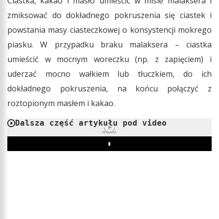
Ciastka, kakao i masło umieścić w misie malaksera i
zmiksować do dokładnego pokruszenia się ciastek i
powstania masy ciasteczkowej o konsystencji mokrego
piasku. W przypadku braku malaksera – ciastka
umieścić w mocnym woreczku (np. z zapięciem) i
uderzać mocno wałkiem lub tłuczkiem, do ich
dokładnego pokruszenia, na końcu połączyć z
roztopionym masłem i kakao.
Dalsza część artykułu pod video
REKLAMA
Play