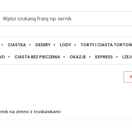
CIASTKA
DESERY
LODY
TORTY I CIASTA TORTO
WO
CIASTA BEZ PIECZENIA
OKAZJE
EXPRESS
LŻEJ
ernik na zimno z truskawkami