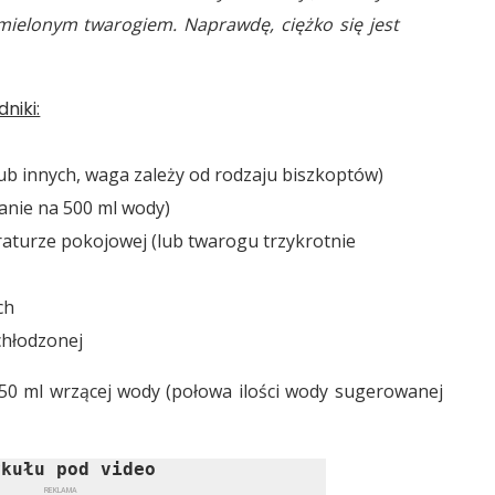
ielonym twarogiem. Naprawdę, ciężko się jest
niki:
ub innych, waga zależy od rodzaju biszkoptów)
nie na 500 ml wody)
aturze pokojowej (lub twarogu trzykrotnie
ch
chłodzonej
50 ml wrzącej wody (połowa ilości wody sugerowanej
ykułu pod video
REKLAMA