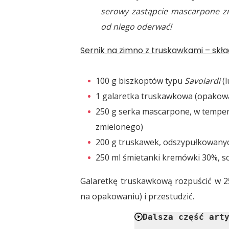
serowy zastąpcie mascarpone zm
od niego oderwać!
Sernik na zimno z truskawkami – skład
100 g biszkoptów typu
Savoiardi
(l
1 galaretka truskawkowa (opakowa
250 g serka mascarpone, w temper
zmielonego)
200 g truskawek, odszypułkowany
250 ml śmietanki kremówki 30%, s
Galaretkę truskawkową rozpuścić w 2
na opakowaniu) i przestudzić.
Dalsza część art