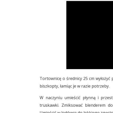
Tortownicę o średnicy 25 cm wyłożyć 
biszkopty, łamiąc je w razie potrzeby.
W naczyniu umieścić płynną i przes
truskawki. Zmiksować blenderem do 
Umieścić w lodówce do lekkiego zgęstn