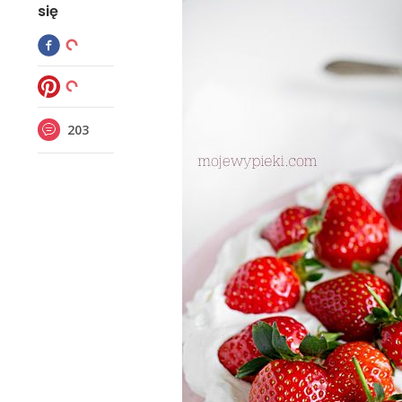
się
203