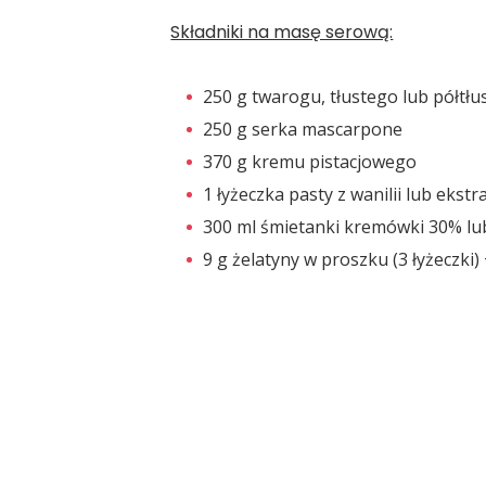
Składniki na masę serową:
250 g twarogu, tłustego lub półtł
250 g serka mascarpone
370 g kremu pistacjowego
1 łyżeczka pasty z wanilii lub ekstra
300 ml śmietanki kremówki 30% lu
9 g żelatyny w proszku (3 łyżeczki)