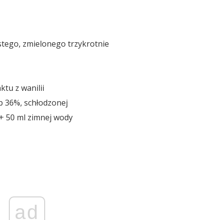
ustego, zmielonego trzykrotnie
ktu z wanilii
b 36%, schłodzonej
 + 50 ml zimnej wody
ad