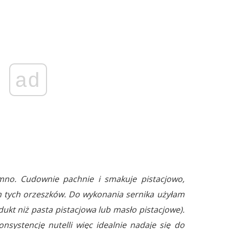
ad
imno. Cudownie pachnie i smakuje pistacjowo,
m tych orzeszków. Do wykonania sernika użyłam
ukt niż pasta pistacjowa lub masło pistacjowe).
onsystencję nutelli więc idealnie nadaje się do