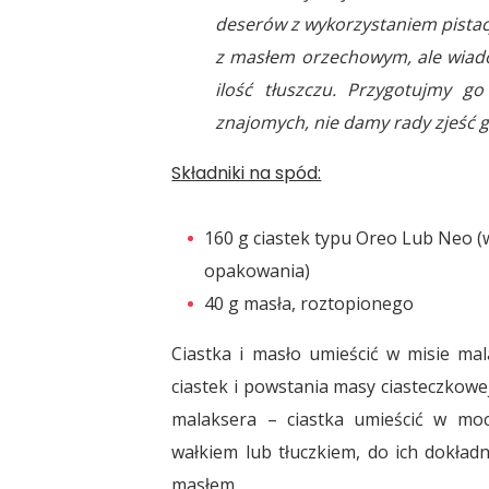
deserów z wykorzystaniem pistacji
z masłem orzechowym, ale wiado
ilość tłuszczu. Przygotujmy g
znajomych, nie damy rady zjeść g
Składniki na spód:
160 g ciastek typu Oreo Lub Neo (
opakowania)
40 g masła, roztopionego
Ciastka i masło umieścić w misie ma
ciastek i powstania masy ciasteczkow
malaksera – ciastka umieścić w mo
wałkiem lub tłuczkiem, do ich dokła
masłem.