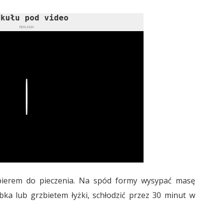
ykułu pod video
REKLAMA
Play
pierem do pieczenia. Na spód formy wysypać masę
ka lub grzbietem łyżki, schłodzić przez 30 minut w