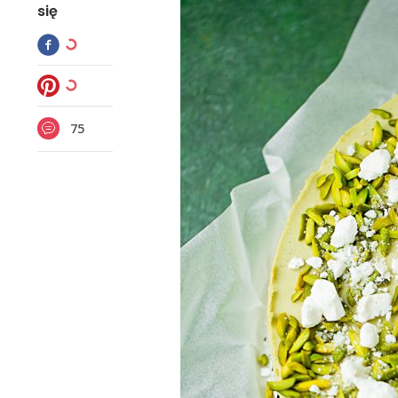
się
75