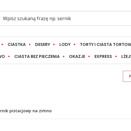
CIASTKA
DESERY
LODY
TORTY I CIASTA TORTO
WO
CIASTA BEZ PIECZENIA
OKAZJE
EXPRESS
LŻEJ
rnik pistacjowy na zimno