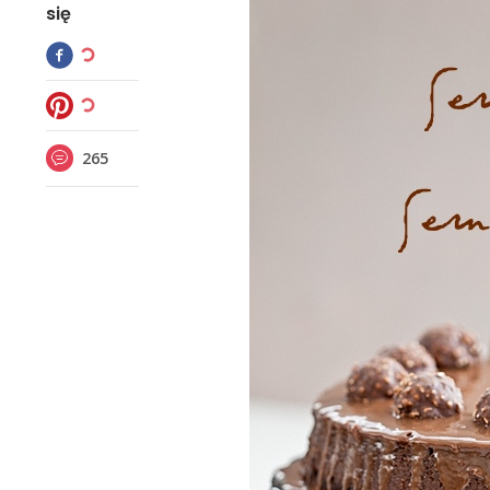
się
265