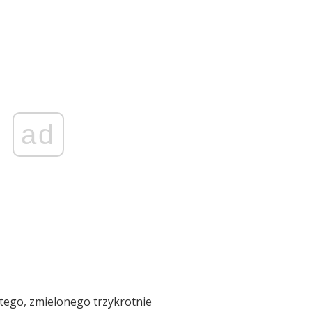
ad
stego, zmielonego trzykrotnie