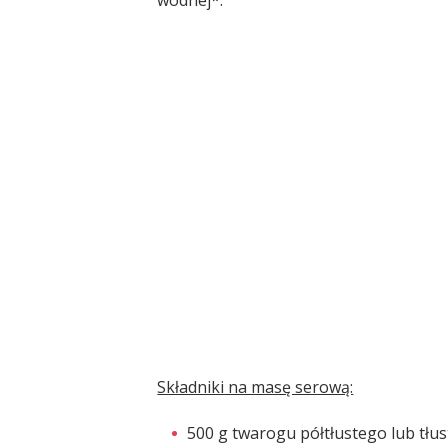
Składniki na masę serową:
500 g twarogu półtłustego lub tłu