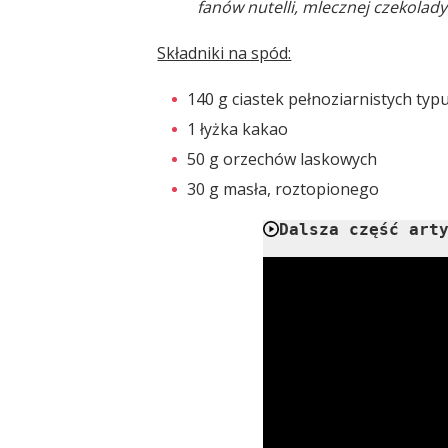
fanów nutelli, mlecznej czekolad
Składniki na spód:
140 g ciastek pełnoziarnistych typ
1 łyżka kakao
50 g orzechów laskowych
30 g masła, roztopionego
Dalsza część art