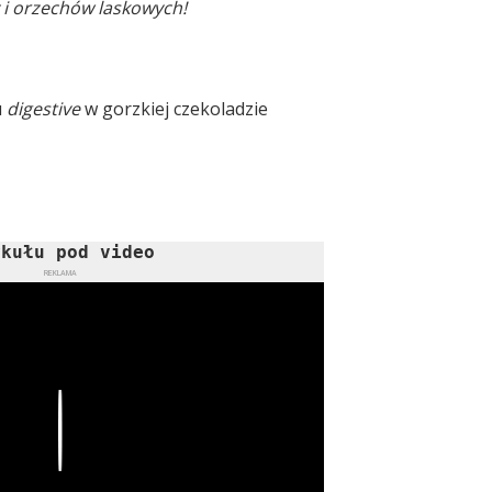
y i orzechów laskowych!
u
digestive
w gorzkiej czekoladzie
ykułu pod video
REKLAMA
Play