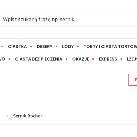
CIASTKA
DESERY
LODY
TORTY I CIASTA TORTO
WO
CIASTA BEZ PIECZENIA
OKAZJE
EXPRESS
LŻEJ
e
Sernik Rocher