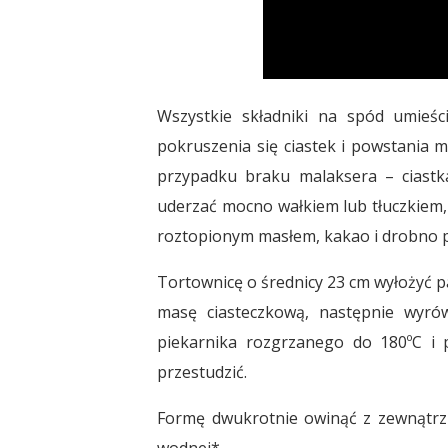
Wszystkie składniki na spód umieś
pokruszenia się ciastek i powstania 
przypadku braku malaksera – ciastk
uderzać mocno wałkiem lub tłuczkiem,
roztopionym masłem, kakao i drobno 
Tortownicę o średnicy 23 cm wyłożyć p
masę ciasteczkową, następnie wyró
piekarnika rozgrzanego do 180ºC i 
przestudzić.
Formę dwukrotnie owinąć z zewnątrz f
wodnej*.