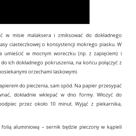
cić w misie malaksera i zmiksować do dokładnego
masy ciasteczkowej o konsystencji mokrego piasku. W
a umieścić w mocnym woreczku (np. z zapięciem) i
 do ich dokładnego pokruszenia, na końcu połączyć z
posiekanymi orzechami laskowymi.
apierem do pieczenia, sam spód. Na papier przesypać
wnać, dokładnie wklepać w dno formy. Włożyć do
podpiec przez około 10 minut. Wyjąć z piekarnika,
olią aluminiową – sernik będzie pieczony w kąpieli