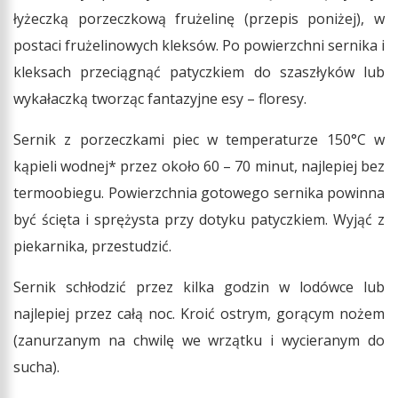
łyżeczką porzeczkową frużelinę (przepis poniżej), w
postaci frużelinowych kleksów. Po powierzchni sernika i
kleksach przeciągnąć patyczkiem do szaszłyków lub
wykałaczką tworząc fantazyjne esy – floresy.
Sernik z porzeczkami piec w temperaturze 150°C w
kąpieli wodnej* przez około 60 – 70 minut, najlepiej bez
termoobiegu. Powierzchnia gotowego sernika powinna
być ścięta i sprężysta przy dotyku patyczkiem. Wyjąć z
piekarnika, przestudzić.
Sernik schłodzić przez kilka godzin w lodówce lub
najlepiej przez całą noc. Kroić ostrym, gorącym nożem
(zanurzanym na chwilę we wrzątku i wycieranym do
sucha).