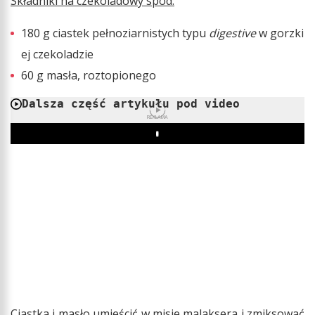
Składniki na czekoladowy spód:
180 g ciastek pełnoziarnistych typu
digestive
w gorzki
ej czekoladzie
60 g masła, roztopionego
Dalsza część artykułu pod video
REKLAMA
Play
Ciastka i masło umieścić w misie malaksera i zmiksować