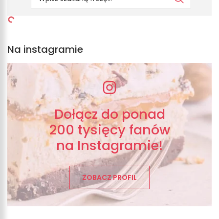
Na instagramie
Dołącz do ponad
200 tysięcy fanów
na Instagramie!
ZOBACZ PROFIL