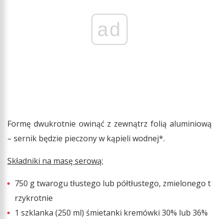
ad
Formę dwukrotnie owinąć z zewnątrz folią aluminiową
– sernik będzie pieczony w kąpieli wodnej*.
Składniki na masę serową:
750 g twarogu tłustego lub półtłustego, zmielonego t
rzykrotnie
1 szklanka (250 ml) śmietanki kremówki 30% lub 36%