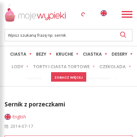
CIASTA
BEZY
KRUCHE
CIASTKA
DESERY
LODY
TORTY I CIASTA TORTOWE
CZEKOLADA
ZOBACZ WIĘCEJ
SERNIKI
MINI WYPIEKI
PIECZYWO
CIASTA BEZ PIECZENIA
OKAZJE
EXPRESS
Sernik z porzeczkami
LŻEJSZE / ZDROWSZE
INNE
English
2014-07-17