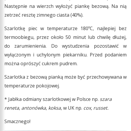
Następnie na wierzch wyłożyć piankę bezową. Na nią
zetrzeć resztę zimnego ciasta (40%).
Szarlotkę piec w temperaturze 180ºC, najlepiej bez
termoobiegu, przez około 50 minut lub chwilę dłużej,
do zarumienienia. Do wystudzenia pozostawić w
wyłączonym i uchylonym piekarniku. Przed podaniem
można oprószyć cukrem pudrem.
Szarlotka z bezową pianką może być przechowywana w
temperaturze pokojowej.
* Jabłka odmiany szarlotkowej w Polsce np.
s
zara
reneta
,
a
ntonówka, koksa
, w UK np.
cox, russet.
Smacznego!