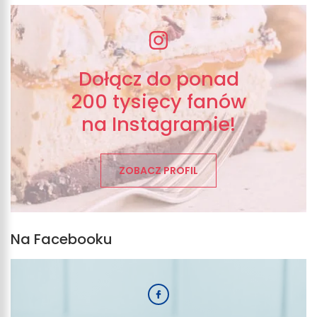
Dołącz do ponad
200 tysięcy fanów
na Instagramie!
ZOBACZ PROFIL
Na Facebooku