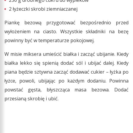
250 g drobnego cukru do wypieków
2 łyżeczki skrobi ziemniaczanej
Piankę bezową przygotować bezpośrednio przed
wyłożeniem na ciasto. Wszystkie składniki na bezę
powinny być w temperaturze pokojowej.
W misie miksera umieścić białka i zacząć ubijanie. Kiedy
białka lekko się spienią dodać sól i ubijać dalej. Kiedy
piana będzie sztywna zacząć dodawać cukier – łyżka po
łyżce, powoli, ubijając po każdym dodaniu. Powinna
powstać gęsta, błyszcząca masa bezowa. Dodać
przesianą skrobię i ubić.​​