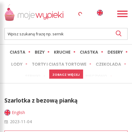
CIASTA
BEZY
KRUCHE
CIASTKA
DESERY
LODY
TORTY I CIASTA TORTOWE
CZEKOLADA
ZOBACZ WIĘCEJ
SERNIKI
MINI WYPIEKI
PIECZYWO
CIASTA BEZ PIECZENIA
OKAZJE
EXPRESS
Szarlotka z bezową pianką
LŻEJSZE / ZDROWSZE
INNE
English
2023-11-04