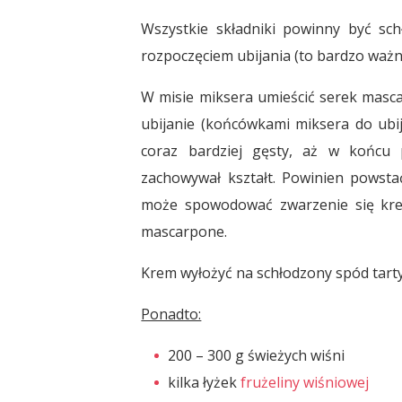
Wszystkie składniki powinny być sc
rozpoczęciem ubijania (to bardzo ważn
W misie miksera umieścić serek masc
ubijanie (końcówkami miksera do ubija
coraz bardziej gęsty, aż w końcu 
zachowywał kształt. Powinien powstać
może spowodować zwarzenie się krem
mascarpone.
Krem wyłożyć na schłodzony spód tarty
Ponadto:
200 – 300 g świeżych wiśni
kilka łyżek
frużeliny wiśniowej