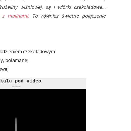
frużeliny wiśniowej, są i wiórki czekoladowe…
e z malinami.
To również świetne połączenie
nadzieniem czekoladowym
dy, połamanej
owej
ykułu pod video
REKLAMA
Play