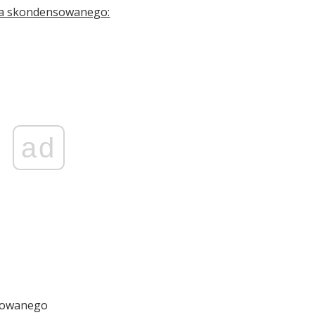
ka skondensowanego:
ad
sowanego