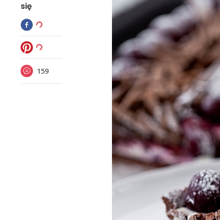
się
159