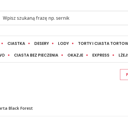
CIASTKA
DESERY
LODY
TORTY I CIASTA TORTO
WO
CIASTA BEZ PIECZENIA
OKAZJE
EXPRESS
LŻEJ
rta Black Forest