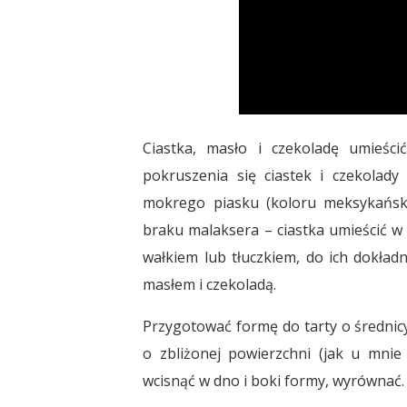
Ciastka, masło i czekoladę umieśc
pokruszenia się ciastek i czekolady
mokrego piasku (koloru meksykański
braku malaksera – ciastka umieścić w
wałkiem lub tłuczkiem, do ich dokła
masłem i czekoladą.
Przygotować formę do tarty o średni
o zbliżonej powierzchni (jak u mnie
wcisnąć w dno i boki formy, wyrównać