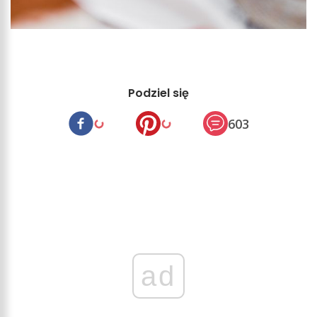
Podziel się
603
ad