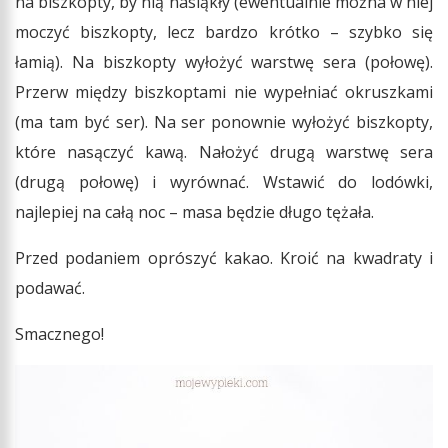
na biszkopty, by nią nasiąkły (ewentualnie można w niej
moczyć biszkopty, lecz bardzo krótko – szybko się
łamią). Na biszkopty wyłożyć warstwę sera (połowę).
Przerw między biszkoptami nie wypełniać okruszkami
(ma tam być ser). Na ser ponownie wyłożyć biszkopty,
które nasączyć kawą. Nałożyć drugą warstwę sera
(drugą połowę) i wyrównać. Wstawić do lodówki,
najlepiej na całą noc – masa będzie długo tężała.
Przed podaniem oprószyć kakao. Kroić na kwadraty i
podawać.
Smacznego!