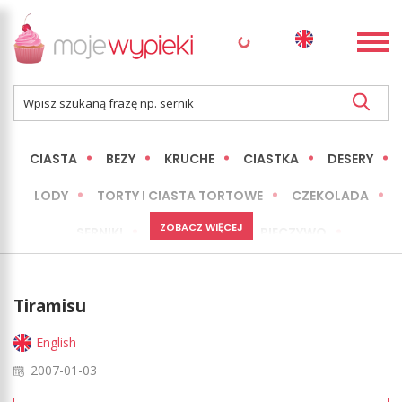
CIASTA
BEZY
KRUCHE
CIASTKA
DESERY
LODY
TORTY I CIASTA TORTOWE
CZEKOLADA
ZOBACZ WIĘCEJ
SERNIKI
MINI WYPIEKI
PIECZYWO
CIASTA BEZ PIECZENIA
OKAZJE
EXPRESS
Tiramisu
LŻEJSZE / ZDROWSZE
INNE
English
2007-01-03