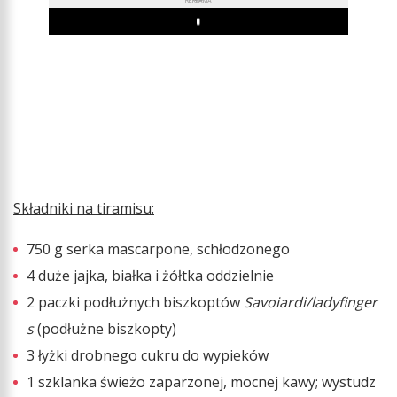
REKLAMA
Play
Składniki na tiramisu:
750 g serka mascarpone, schłodzonego
4 duże jajka, białka i żółtka oddzielnie
2 paczki podłużnych biszkoptów
Savoiardi/ladyfinger
s
(podłużne biszkopty)
3 łyżki drobnego cukru do wypieków
1 szklanka świeżo zaparzonej, mocnej kawy; wystudz