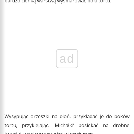
bardzo cienką warstwą wysmarować boki tortu.
ad
Wysypując orzeszki na dłoń, przykładać je do boków
tortu, przyklejając. 'Michałki’ posiekać na drobne