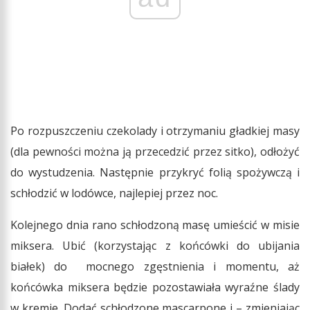
Po rozpuszczeniu czekolady i otrzymaniu gładkiej masy
(dla pewności można ją przecedzić przez sitko), odłożyć
do wystudzenia. Następnie przykryć folią spożywczą i
schłodzić w lodówce, najlepiej przez noc.
Kolejnego dnia rano schłodzoną masę umieścić w misie
miksera. Ubić (korzystając z końcówki do ubijania
białek) do mocnego zgęstnienia i momentu, aż
końcówka miksera będzie pozostawiała wyraźne ślady
w kremie. Dodać schłodzone mascarpone i – zmieniając