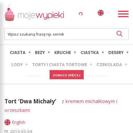
CIASTA
BEZY
KRUCHE
CIASTKA
DESERY
LODY
TORTY I CIASTA TORTOWE
CZEKOLADA
ZOBACZ WIĘCEJ
SERNIKI
MINI WYPIEKI
PIECZYWO
CIASTA BEZ PIECZENIA
OKAZJE
EXPRESS
Tort 'Dwa Michały’
z kremem michałkowym i
LŻEJSZE / ZDROWSZE
INNE
orzeszkami
English
2013-03-04