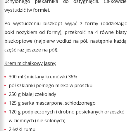
uchylonego piekarnika do ostygnięcia. Całkowicie
wystudzić (w formie).
Po wystudzeniu biszkopt wyjąć z formy (oddzielając
boki nożykiem od formy), przekroić na 4 równe blaty
biszkoptowe (najpierw wzdłuż na pół, następnie każdą
część raz jeszcze na pół).
Krem michałkowy jasny:
300 ml śmietany kremówki 36%
pół szklanki pełnego mleka w proszku
250 g białej czekolady
125 g serka mascarpone, schłodzonego
120 g podpieczonych i drobno posiekanych orzeszkó
w ziemnych (nie solonych)
2 łyżki rumu