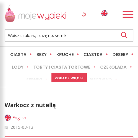
CIASTA
BEZY
KRUCHE
CIASTKA
DESERY
LODY
TORTY I CIASTA TORTOWE
CZEKOLADA
ZOBACZ WIĘCEJ
SERNIKI
MINI WYPIEKI
PIECZYWO
CIASTA BEZ PIECZENIA
OKAZJE
EXPRESS
Warkocz z nutellą
LŻEJSZE / ZDROWSZE
INNE
English
2015-03-13