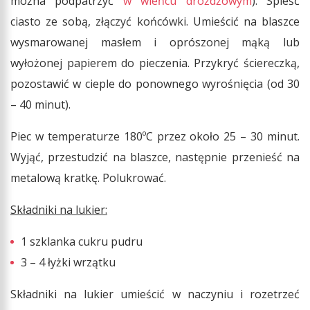
można podpatrzyć
w wieńcu drożdżowym
). Spleść
ciasto ze sobą, złączyć końcówki. Umieścić na blaszce
wysmarowanej masłem i oprószonej mąką lub
wyłożonej papierem do pieczenia. Przykryć ściereczką,
pozostawić w cieple do ponownego wyrośnięcia (od 30
– 40 minut).
Piec w temperaturze 180ºC przez około 25 – 30 minut.
Wyjąć, przestudzić na blaszce, następnie przenieść na
metalową kratkę. Polukrować.
Składniki na lukier:
1 szklanka cukru pudru
3 – 4 łyżki wrzątku
Składniki na lukier umieścić w naczyniu i rozetrzeć