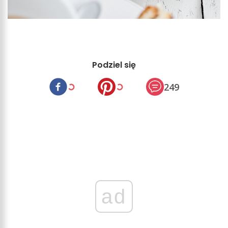
Podziel się
249
ad