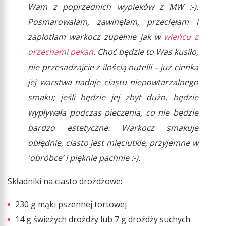
Wam z poprzednich wypieków z MW :-).
Posmarowałam, zawinęłam, przecięłam i
zaplotłam warkocz zupełnie jak w
wieńcu z
orzechami pekan
. Choć będzie to Was kusiło,
nie przesadzajcie z ilością nutelli – już cienka
jej warstwa nadaje ciastu niepowtarzalnego
smaku; jeśli będzie jej zbyt dużo, będzie
wypływała podczas pieczenia, co nie będzie
bardzo estetyczne. Warkocz smakuje
obłędnie, ciasto jest mięciutkie, przyjemne w
'obróbce’ i pięknie pachnie :-).
Składniki na ciasto drożdżowe:
230 g mąki pszennej tortowej
14 g świeżych drożdży lub 7 g drożdży suchych