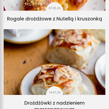
07.05.26
Rogale drożdżowe z Nutellą i kruszonką
14.01.26
Drożdżówki z nadzieniem