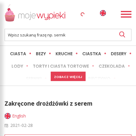
CIASTA
BEZY
KRUCHE
CIASTKA
DESERY
LODY
TORTY I CIASTA TORTOWE
CZEKOLADA
ZOBACZ WIĘCEJ
SERNIKI
MINI WYPIEKI
PIECZYWO
CIASTA BEZ PIECZENIA
OKAZJE
EXPRESS
Zakręcone drożdżówki z serem
LŻEJSZE / ZDROWSZE
INNE
English
2021-02-28