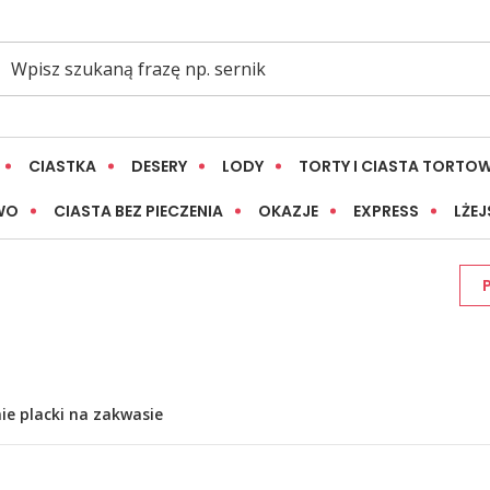
CIASTKA
DESERY
LODY
TORTY I CIASTA TORTO
WO
CIASTA BEZ PIECZENIA
OKAZJE
EXPRESS
LŻEJ
ie placki na zakwasie