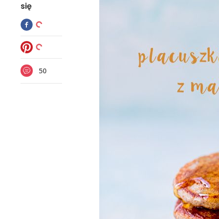
się
50