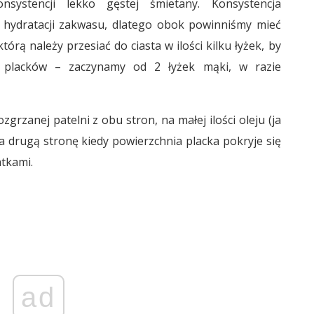
nsystencji lekko gęstej śmietany. Konsystencja
 hydratacji zakwasu, dlatego obok powinniśmy mieć
rą należy przesiać do ciasta w ilości kilku łyżek, by
ę placków – zaczynamy od 2 łyżek mąki, w razie
grzanej patelni z obu stron, na małej ilości oleju (ja
a drugą stronę kiedy powierzchnia placka pokryje się
tkami.
ad