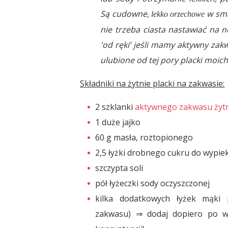
Są cudowne,
w sma
lekko orzechowe
nie trzeba ciasta nastawiać na 
'od ręki’ jeśli mamy aktywny za
ulubione od tej pory placki moic
Składniki na żytnie placki na zakwasie:
2 szklanki
aktywnego zakwasu żyt
1 duże jajko
60 g masła, roztopionego
2,5 łyżki drobnego cukru do wypi
szczypta soli
pół łyżeczki sody oczyszczonej
kilka dodatkowych łyżek mąki p
zakwasu) ⇒ dodaj dopiero po w