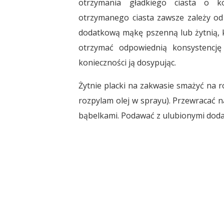
otrzymania gładkiego ciasta o ko
otrzymanego ciasta zawsze zależy od
dodatkową mąkę pszenną lub żytnią, któ
otrzymać odpowiednią konsystencj
konieczności ją dosypując.
Żytnie placki na zakwasie smażyć na roz
rozpylam olej w sprayu). Przewracać n
bąbelkami. Podawać z ulubionymi doda