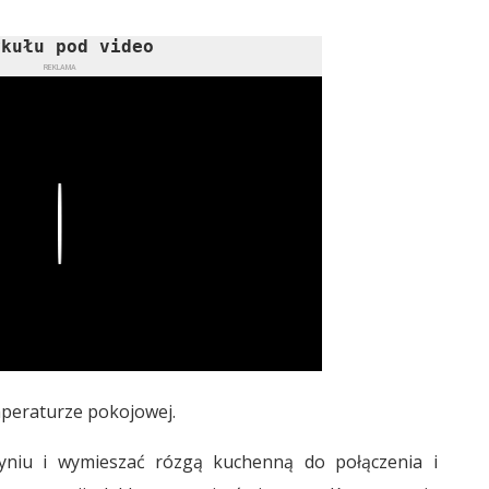
ykułu pod video
REKLAMA
Play
mperaturze pokojowej.
zyniu i wymieszać rózgą kuchenną do połączenia i