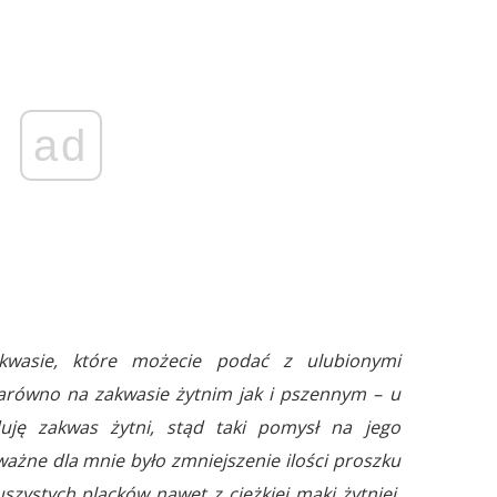
ad
akwasie, które możecie podać z ulubionymi
arówno na zakwasie żytnim jak i pszennym – u
ję zakwas żytni, stąd taki pomysł na jego
ażne dla mnie było zmniejszenie ilości proszku
uszystych placków nawet z ciężkiej mąki żytniej.