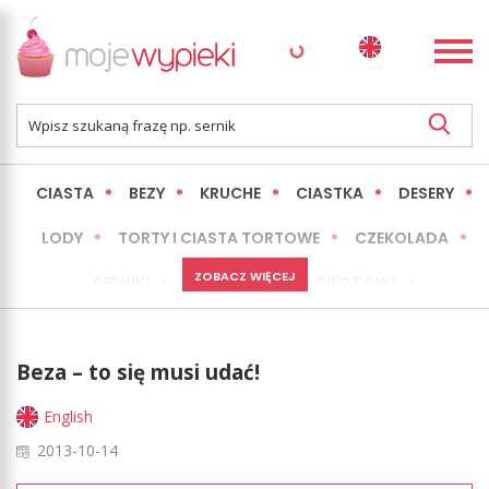
CIASTA
BEZY
KRUCHE
CIASTKA
DESERY
LODY
TORTY I CIASTA TORTOWE
CZEKOLADA
ZOBACZ WIĘCEJ
SERNIKI
MINI WYPIEKI
PIECZYWO
CIASTA BEZ PIECZENIA
OKAZJE
EXPRESS
Beza – to się musi udać!
LŻEJSZE / ZDROWSZE
INNE
English
2013-10-14