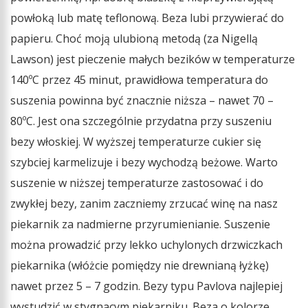
powłoką lub matę teflonową. Beza lubi przywierać do
papieru. Choć moją ulubioną metodą (za Nigellą
Lawson) jest pieczenie małych bezików w temperaturze
140ºC przez 45 minut, prawidłowa temperatura do
suszenia powinna być znacznie niższa – nawet 70 –
80ºC. Jest ona szczególnie przydatna przy suszeniu
bezy włoskiej. W wyższej temperaturze cukier się
szybciej karmelizuje i bezy wychodzą beżowe. Warto
suszenie w niższej temperaturze zastosować i do
zwykłej bezy, zanim zaczniemy zrzucać winę na nasz
piekarnik za nadmierne przyrumienianie. Suszenie
można prowadzić przy lekko uchylonych drzwiczkach
piekarnika (włóżcie pomiędzy nie drewnianą łyżkę)
nawet przez 5 – 7 godzin. Bezy typu Pavlova najlepiej
wystudzić w stygnacym piekarniku. Beza o kolorze