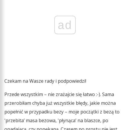
ad
Czekam na Wasze rady i podpowiedzi!
Przede wszystkim – nie zrażajcie się łatwo :-). Sama
przerobiłam chyba już wszystkie błędy, jakie można
popełnić w przypadku bezy – moje początki z bezą to
'przebita’ masa bezowa, 'płynąca’ na blaszce, po
opadającą, czy popękaną. Czasem po prostu nie jest