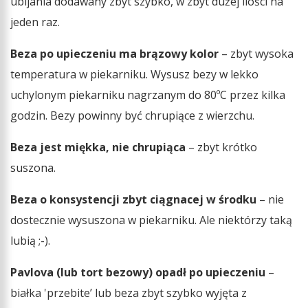
ubijania dodawany zbyt szybko, w zbyt dużej ilości na
jeden raz.
Beza po upieczeniu ma brązowy kolor
– zbyt wysoka
temperatura w piekarniku. Wysusz bezy w lekko
uchylonym piekarniku nagrzanym do 80ºC przez kilka
godzin. Bezy powinny być chrupiące z wierzchu.
Beza jest miękka, nie chrupiąca
– zbyt krótko
suszona.
Beza o konsystencji zbyt ciągnacej w środku
– nie
dostecznie wysuszona w piekarniku. Ale niektórzy taką
lubią ;-).
Pavlova (lub tort bezowy) opadł po upieczeniu
–
białka 'przebite’ lub beza zbyt szybko wyjęta z