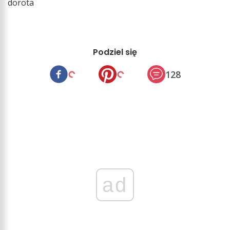
dorota
Podziel się
128
ad