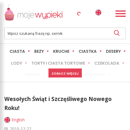
CIASTA
BEZY
KRUCHE
CIASTKA
DESERY
LODY
TORTY I CIASTA TORTOWE
CZEKOLADA
ZOBACZ WIĘCEJ
SERNIKI
MINI WYPIEKI
PIECZYWO
CIASTA BEZ PIECZENIA
OKAZJE
EXPRESS
Wesołych Świąt i Szczęśliwego Nowego
LŻEJSZE / ZDROWSZE
INNE
Roku!
English
2010-12-22