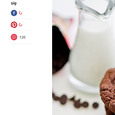
się
120