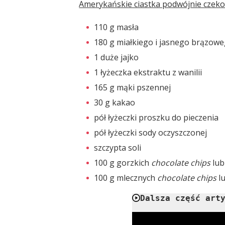
Amerykańskie ciastka podwójnie czekol
110 g masła
180 g miałkiego i jasnego brązow
1 duże jajko
1 łyżeczka ekstraktu z wanilii
165 g mąki pszennej
30 g kakao
pół łyżeczki proszku do pieczenia
pół łyżeczki sody oczyszczonej
szczypta soli
100 g gorzkich
chocolate chips
lub
100 g mlecznych
chocolate chips
l
Dalsza część art