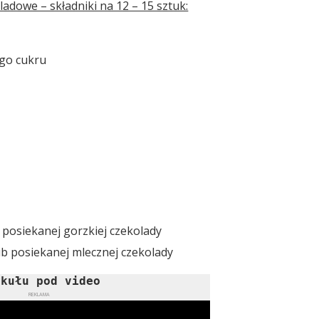
adowe – składniki na 12 – 15 sztuk:
ego cukru
 posiekanej gorzkiej czekolady
ub posiekanej mlecznej czekolady
ykułu pod video
REKLAMA