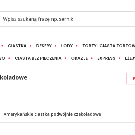
CIASTKA
DESERY
LODY
TORTY I CIASTA TORTO
WO
CIASTA BEZ PIECZENIA
OKAZJE
EXPRESS
LŻEJ
ekoladowe
Amerykańskie ciastka podwójnie czekoladowe