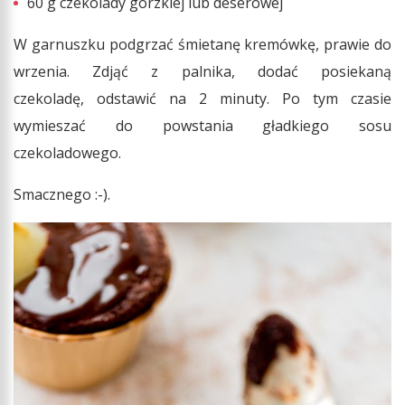
60 g czekolady gorzkiej lub deserowej
W garnuszku podgrzać śmietanę kremówkę, prawie do
wrzenia. Zdjąć z palnika, dodać posiekaną
czekoladę, odstawić na 2 minuty. Po tym czasie
wymieszać do powstania gładkiego sosu
czekoladowego.
Smacznego :-).