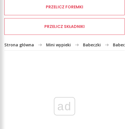
PRZELICZ FOREMKI
PRZELICZ SKŁADNIKI
Strona główna
Mini wypieki
Babeczki
Babeczk
ad