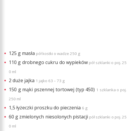
125 g masła
pół kostki o wadze 250 g
110 g drobnego cukru do wypieków
pół szklanki o poj. 25
0 ml
2 duże jajka
1 jajko 63 – 73 g
150 g mąki pszennej tortowej (typ 450)
1 szklanka o poj.
250 ml
1,5 łyżeczki proszku do pieczenia
6 g
60 g zmielonych niesolonych pistacji
pół szklanki o poj. 25
0 ml