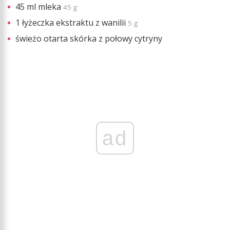
45 ml mleka
45 g
1 łyżeczka ekstraktu z wanilii
5 g
świeżo otarta skórka z połowy cytryny
ad