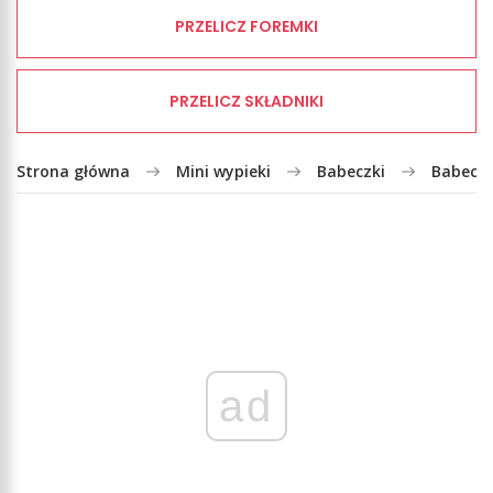
PRZELICZ FOREMKI
PRZELICZ SKŁADNIKI
Strona główna
Mini wypieki
Babeczki
Babeczk
ad