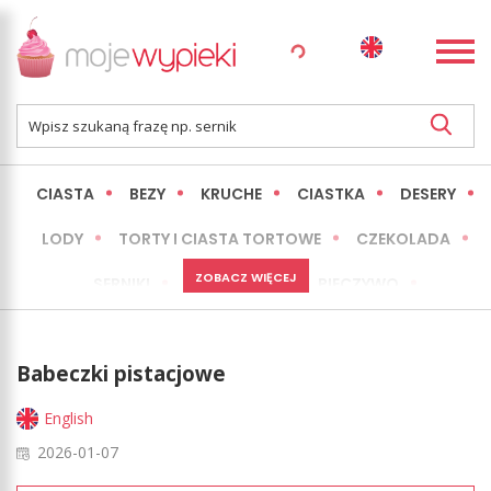
CIASTA
BEZY
KRUCHE
CIASTKA
DESERY
LODY
TORTY I CIASTA TORTOWE
CZEKOLADA
ZOBACZ WIĘCEJ
SERNIKI
MINI WYPIEKI
PIECZYWO
CIASTA BEZ PIECZENIA
OKAZJE
EXPRESS
Babeczki pistacjowe
LŻEJSZE / ZDROWSZE
INNE
English
2026-01-07