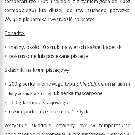
temperaturze 170ºC (najlepiej z grzaniem góra-dół i bez
termoobiegu) lub dłużej, do tzw. suchego patyczka.
Wyjąć z piekarnika i wystudzić na kratce.
Ponadto:
maliny, około 10 sztuk, na wierzch każdej babeczki
pokruszone lub posiekane pistacje
Składniki na krem pistacjowy:
200 g serka kremowego typu
philadelphia
(jeżeli lubisz s
lub serka mascarpone
łony posmak w kremie)
200 g kremu pistacjowego
cukier puder, do smaku np. 1-2 łyżki
Wszystkie składniki powinny być w temperaturze
pokojowej. Serek kremowy i krem pistacjowy umieścić w