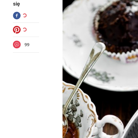
się
99