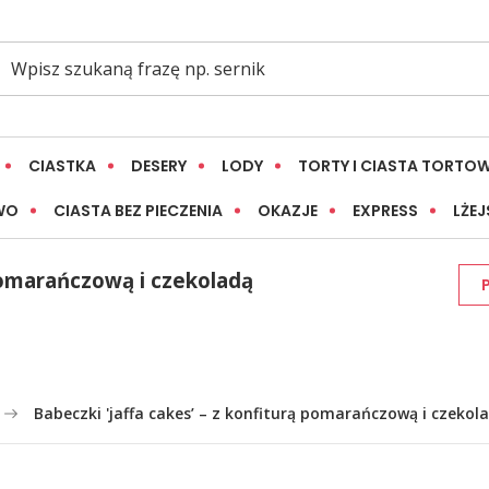
CIASTKA
DESERY
LODY
TORTY I CIASTA TORTO
WO
CIASTA BEZ PIECZENIA
OKAZJE
EXPRESS
LŻEJ
 pomarańczową i czekoladą
Babeczki 'jaffa cakes’ – z konfiturą pomarańczową i czekol