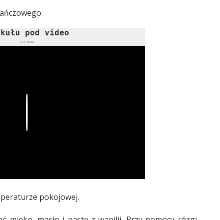
arańczowego
ykułu pod video
REKLAMA
Play
mperaturze pokojowej.
ć mleko, masło i pastę z wanilii. Przy pomocy rózgi