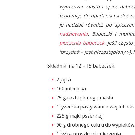
wymieszać ciasto i upiec babec
tendencję do opadania na dno (c
je nadziać również po upieczen
nadziewania
. Babeczki i muffi
pieczenia babeczek
. Jeśli częst
'przydaś’ – jest niezastąpiony :-).
Składniki na 12 – 15 babeczek:
2 jajka
160 ml mleka
75 g roztopionego masła
1 łyżeczka pasty waniliowej lub eks
225 g mąki pszennej
90 g drobnego cukru do wypieków
1 łyżka proszku do pieczenia