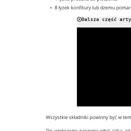
8 łyżek konfitury lub dżemu pom
Dalsza część art
Wszystkie składniki powinny być w te
Do większego naczynia wbić jajka, wla