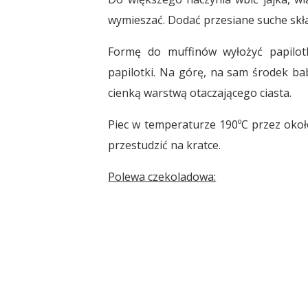
wymieszać. Dodać przesiane suche skła
Formę do muffinów wyłożyć papilotk
papilotki. Na górę, na sam środek bab
cienką warstwą otaczającego ciasta.
Piec w temperaturze 190ºC przez około
przestudzić na kratce.
Polewa czekoladowa: