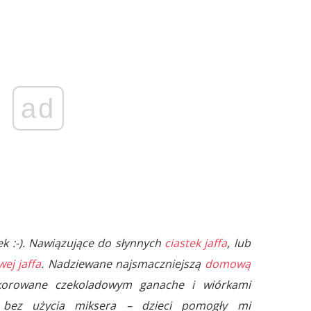
ad
k :-). Nawiązujące do słynnych
ciastek jaffa
, lub
ej jaffa
. Nadziewane najsmaczniejszą
domową
korowane czekoladowym ganache i wiórkami
 bez użycia miksera – dzieci pomogły mi