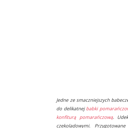
Jedne ze smaczniejszych babecze
do delikatnej
babki pomarańczow
konfiturą pomarańczową
. Ude
czekoladowymi. Przygotowane