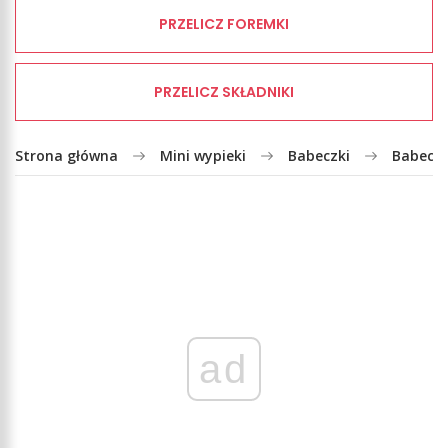
PRZELICZ FOREMKI
PRZELICZ SKŁADNIKI
Strona główna
Mini wypieki
Babeczki
Babeczk
ad