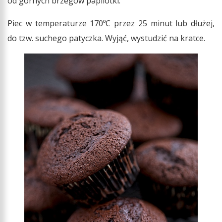
od górnych brzegów papilotki.
Piec w temperaturze 170ºC przez 25 minut lub dłużej,
do tzw. suchego patyczka. Wyjąć, wystudzić na kratce.