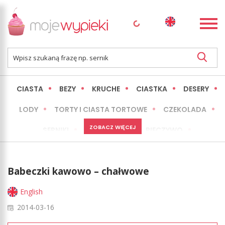
CIASTA
BEZY
KRUCHE
CIASTKA
DESERY
LODY
TORTY I CIASTA TORTOWE
CZEKOLADA
ZOBACZ WIĘCEJ
SERNIKI
MINI WYPIEKI
PIECZYWO
CIASTA BEZ PIECZENIA
OKAZJE
EXPRESS
Babeczki kawowo – chałwowe
LŻEJSZE / ZDROWSZE
INNE
English
2014-03-16