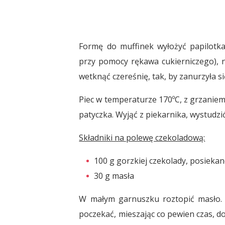
Formę do muffinek wyłożyć papilotkami
przy pomocy rękawa cukierniczego), n
wetknąć czereśnię, tak, by zanurzyła si
Piec w temperaturze 170ºC, z grzaniem
patyczka. Wyjąć z piekarnika, wystudzić
Składniki na polewę czekoladową:
100 g gorzkiej czekolady, posiekan
30 g masła
W małym garnuszku roztopić masło. Z
poczekać, mieszając co pewien czas, d