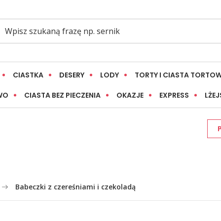
CIASTKA
DESERY
LODY
TORTY I CIASTA TORTO
WO
CIASTA BEZ PIECZENIA
OKAZJE
EXPRESS
LŻEJ
Babeczki z czereśniami i czekoladą