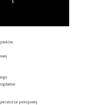
ypieków
owej
kiego
 migdałów
mperaturze pokojowej.