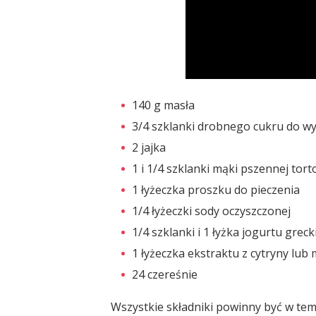
140 g masła
3/4 szklanki drobnego cukru do w
2 jajka
1 i 1/4 szklanki mąki pszennej tort
1 łyżeczka proszku do pieczenia
1/4 łyżeczki sody oczyszczonej
1/4 szklanki i 1 łyżka jogurtu grec
1 łyżeczka ekstraktu z cytryny lub
24 czereśnie
Wszystkie składniki powinny być w te