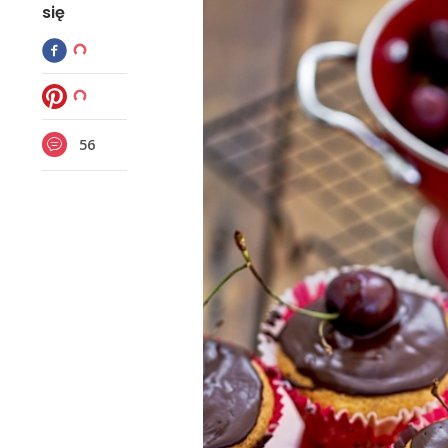
się
56