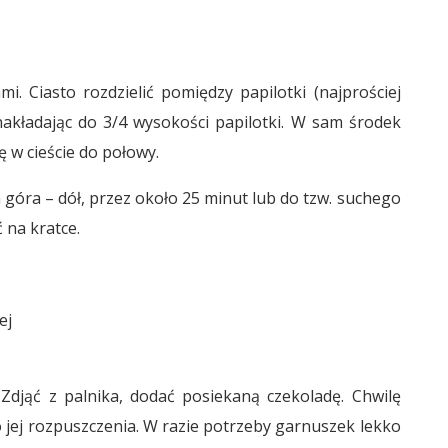
. Ciasto rozdzielić pomiędzy papilotki (najprościej
akładając do 3/4 wysokości papilotki. W sam środek
ę w cieście do połowy.
 góra – dół, przez około 25 minut lub do tzw. suchego
 na kratce.
ej
djąć z palnika, dodać posiekaną czekoladę. Chwilę
o jej rozpuszczenia. W razie potrzeby garnuszek lekko