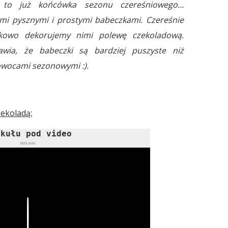
 to już końcówka sezonu czereśniowego…
mi pysznymi i prostymi babeczkami. Czereśnie
tkowo dekorujemy nimi polewę czekoladową.
awia, że babeczki są bardziej puszyste niż
owocami sezonowymi :).
zekoladą:
ykułu pod video
REKLAMA
Play