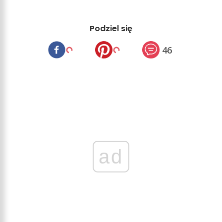
Podziel się
46
ad