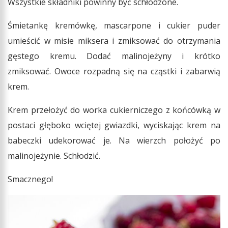
Wszystkie składniki powinny być schłodzone.
Śmietankę kremówkę, mascarpone i cukier puder
umieścić w misie miksera i zmiksować do otrzymania
gęstego kremu. Dodać malinojeżyny i krótko
zmiksować. Owoce rozpadną się na cząstki i zabarwią
krem.
Krem przełożyć do worka cukierniczego z końcówką w
postaci głęboko wciętej gwiazdki, wyciskając krem na
babeczki udekorować je. Na wierzch położyć po
malinojeżynie. Schłodzić.
Smacznego!