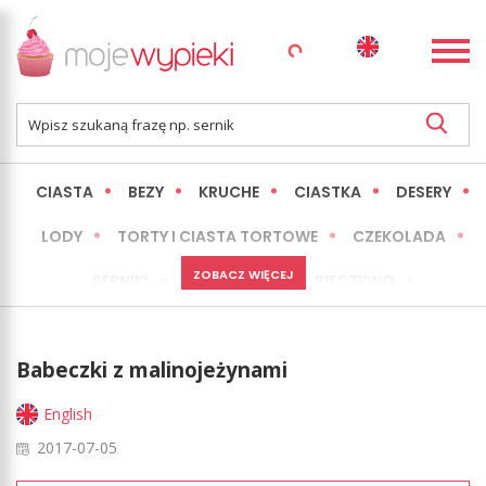
CIASTA
BEZY
KRUCHE
CIASTKA
DESERY
LODY
TORTY I CIASTA TORTOWE
CZEKOLADA
ZOBACZ WIĘCEJ
SERNIKI
MINI WYPIEKI
PIECZYWO
CIASTA BEZ PIECZENIA
OKAZJE
EXPRESS
Babeczki z malinojeżynami
LŻEJSZE / ZDROWSZE
INNE
English
2017-07-05