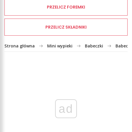
PRZELICZ FOREMKI
PRZELICZ SKŁADNIKI
Strona główna
Mini wypieki
Babeczki
Babeczk
ad