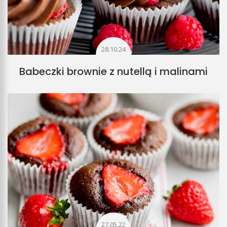
28.10.24
Babeczki brownie z nutellą i malinami
27.05.22