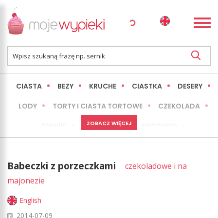
CIASTA
BEZY
KRUCHE
CIASTKA
DESERY
LODY
TORTY I CIASTA TORTOWE
CZEKOLADA
ZOBACZ WIĘCEJ
SERNIKI
MINI WYPIEKI
PIECZYWO
CIASTA BEZ PIECZENIA
OKAZJE
EXPRESS
Babeczki z porzeczkami
czekoladowe i na
LŻEJSZE / ZDROWSZE
INNE
majonezie
English
2014-07-09