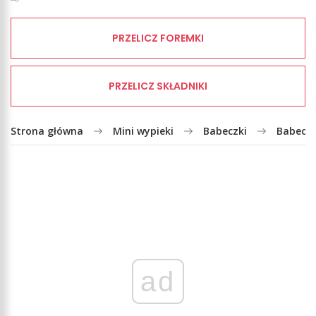
PRZELICZ FOREMKI
PRZELICZ SKŁADNIKI
Strona główna
Mini wypieki
Babeczki
Babeczk
ad