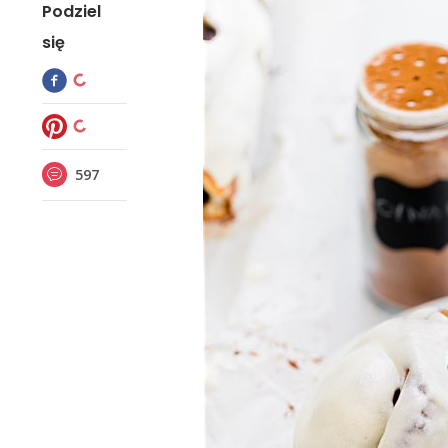
Podziel
się
597