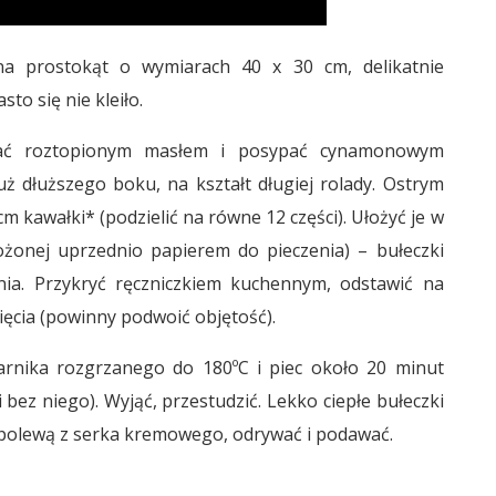
na prostokąt o wymiarach 40 x 30 cm, delikatnie
sto się nie kleiło.
ać roztopionym masłem i posypać cynamonowym
ż dłuższego boku, na kształt długiej rolady. Ostrym
m kawałki* (podzielić na równe 12 części). Ułożyć je w
żonej uprzednio papierem do pieczenia) – bułeczki
nia. Przykryć ręczniczkiem kuchennym, odstawić na
cia (powinny podwoić objętość).
arnika rozgrzanego do 180ºC i piec około 20 minut
bez niego). Wyjąć, przestudzić. Lekko ciepłe bułeczki
polewą z serka kremowego, odrywać i podawać.