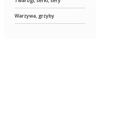
Twarogi, serki, sery
Warzywa, grzyby