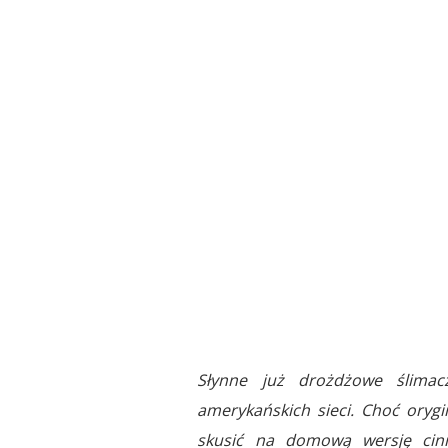
Słynne już drożdżowe ślima
amerykańskich sieci. Choć orygi
skusić na domową wersję cinn