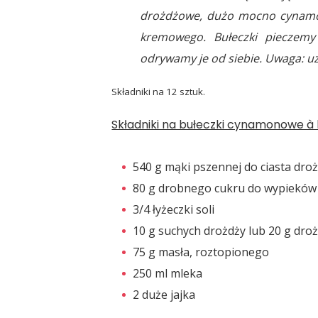
drożdżowe, dużo mocno cynamon
kremowego. Bułeczki pieczemy 
odrywamy je od siebie. Uwaga: uz
Składniki na 12 sztuk.
Składniki na bułeczki cynamonowe à 
540 g mąki pszennej do ciasta dr
80 g drobnego cukru do wypieków
3/4 łyżeczki soli
10 g suchych drożdży lub 20 g dro
75 g masła, roztopionego
250 ml mleka
2 duże jajka