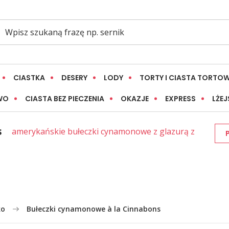
CIASTKA
DESERY
LODY
TORTY I CIASTA TORTO
WO
CIASTA BEZ PIECZENIA
OKAZJE
EXPRESS
LŻEJ
s
amerykańskie bułeczki cynamonowe z glazurą z
ko
Bułeczki cynamonowe à la Cinnabons