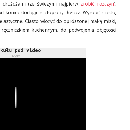
 drożdżami (ze świeżymi najpierw
zrobić rozczyn
).
d koniec dodając roztopiony tłuszcz. Wyrobić ciasto,
elastyczne. Ciasto włożyć do oprószonej mąką miski,
e ręczniczkiem kuchennym, do podwojenia objętości
ykułu pod video
REKLAMA
Play