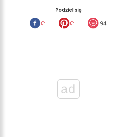
Podziel się
94
ad