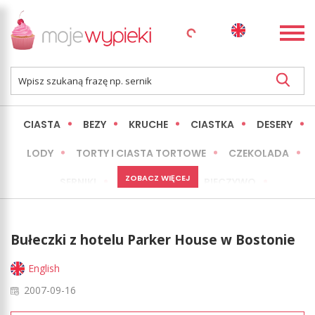
CIASTA
BEZY
KRUCHE
CIASTKA
DESERY
LODY
TORTY I CIASTA TORTOWE
CZEKOLADA
ZOBACZ WIĘCEJ
SERNIKI
MINI WYPIEKI
PIECZYWO
CIASTA BEZ PIECZENIA
OKAZJE
EXPRESS
Bułeczki z hotelu Parker House w Bostonie
LŻEJSZE / ZDROWSZE
INNE
English
2007-09-16