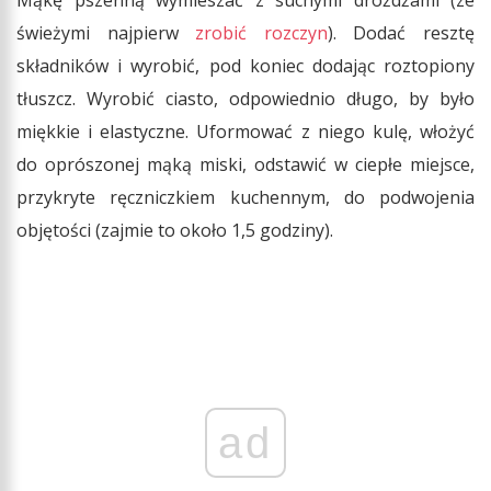
Mąkę pszenną wymieszać z suchymi drożdżami (ze
świeżymi najpierw
zrobić rozczyn
). Dodać resztę
składników i wyrobić, pod koniec dodając roztopiony
tłuszcz. Wyrobić ciasto, odpowiednio długo, by było
miękkie i elastyczne. Uformować z niego kulę, włożyć
do oprószonej mąką miski, odstawić w ciepłe miejsce,
przykryte ręczniczkiem kuchennym, do podwojenia
objętości (zajmie to około 1,5 godziny).
ad