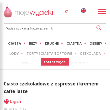
CIASTA
BEZY
KRUCHE
CIASTKA
DESERY
LODY
TORTY I CIASTA TORTOWE
CZEKOLADA
ZOBACZ WIĘCEJ
SERNIKI
MINI WYPIEKI
PIECZYWO
CIASTA BEZ PIECZENIA
OKAZJE
EXPRESS
Ciasto czekoladowe z espresso i kremem
LŻEJSZE / ZDROWSZE
INNE
caffe latte
English
2012-05-12