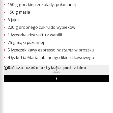
150 g gorzkiej czekolady, połamanej
150 g masła
6 jajek
220 g drobnego cukru do wypieków
1 łyżeczka ekstraktu z wanilii
75 g mąki pszennej
5 łyżeczek kawy espresso
(instant),
w proszku
4 łyżki Tia Maria lub innego likieru kawowego
Dalsza część artykułu pod video
REKLAMA
Play