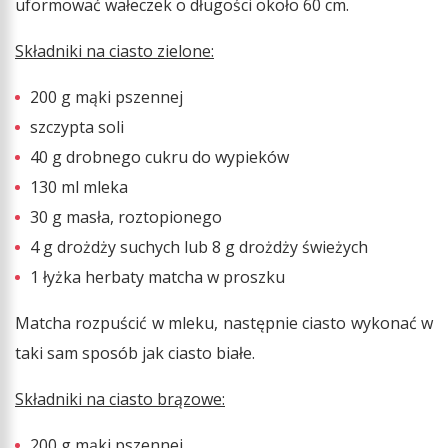
uformować wałeczek o długości około 60 cm.
Składniki na ciasto zielone:
200 g mąki pszennej
szczypta soli
40 g drobnego cukru do wypieków
130 ml mleka
30 g masła, roztopionego
4 g drożdży suchych lub 8 g drożdży świeżych
1 łyżka herbaty matcha w proszku
Matcha rozpuścić w mleku, następnie ciasto wykonać w
taki sam sposób jak ciasto białe.
Składniki na ciasto brązowe:
200 g mąki pszennej