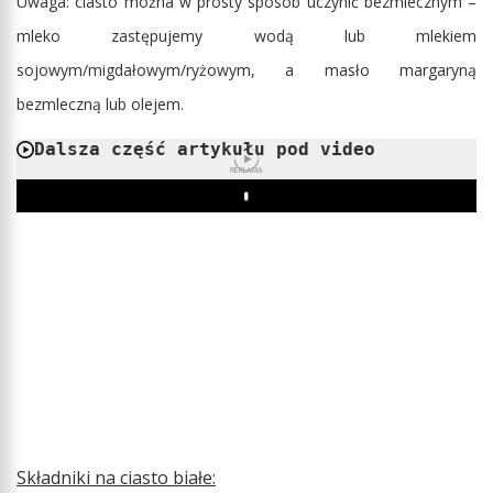
Uwaga: ciasto można w prosty sposób uczynić bezmlecznym –
mleko zastępujemy wodą lub mlekiem
sojowym/migdałowym/ryżowym, a masło margaryną
bezmleczną lub olejem.
Dalsza część artykułu pod video
REKLAMA
Play
Składniki na ciasto białe: