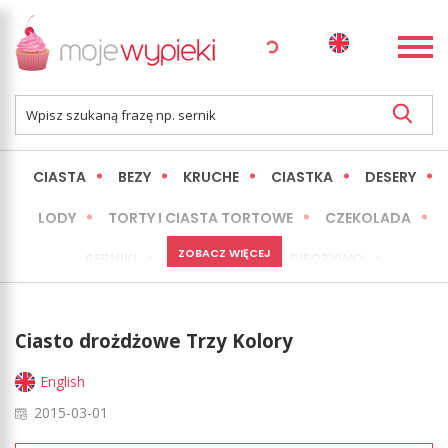
CIASTA
BEZY
KRUCHE
CIASTKA
DESERY
LODY
TORTY I CIASTA TORTOWE
CZEKOLADA
ZOBACZ WIĘCEJ
SERNIKI
MINI WYPIEKI
PIECZYWO
CIASTA BEZ PIECZENIA
OKAZJE
EXPRESS
Ciasto drożdżowe Trzy Kolory
LŻEJSZE / ZDROWSZE
INNE
English
2015-03-01