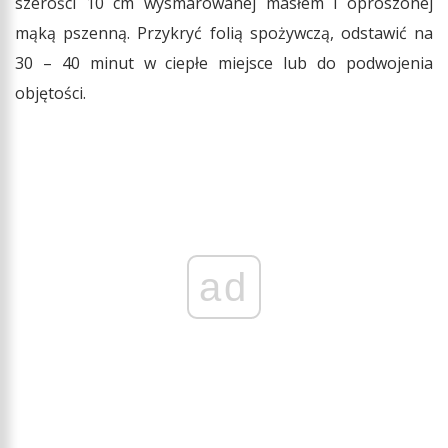
szerości 10 cm wysmarowanej masłem i oprószonej
mąką pszenną. Przykryć folią spożywczą, odstawić na
30 – 40 minut w ciepłe miejsce lub do podwojenia
objętości.
ad