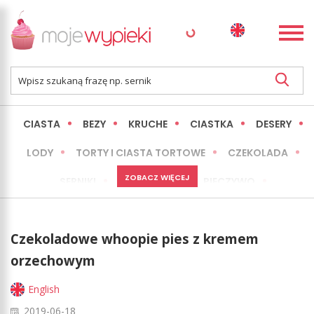
CIASTA
BEZY
KRUCHE
CIASTKA
DESERY
LODY
TORTY I CIASTA TORTOWE
CZEKOLADA
ZOBACZ WIĘCEJ
SERNIKI
MINI WYPIEKI
PIECZYWO
CIASTA BEZ PIECZENIA
OKAZJE
EXPRESS
Czekoladowe whoopie pies z kremem
LŻEJSZE / ZDROWSZE
INNE
orzechowym
English
2019-06-18