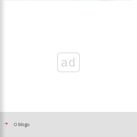
ad
O blogu