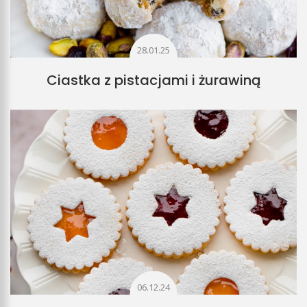
28.01.25
Ciastka z pistacjami i żurawiną
06.12.24