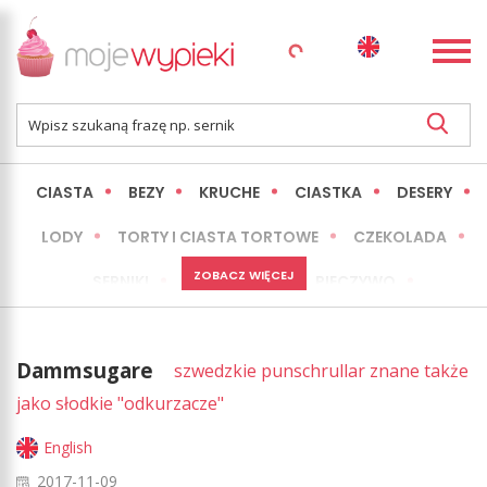
CIASTA
BEZY
KRUCHE
CIASTKA
DESERY
LODY
TORTY I CIASTA TORTOWE
CZEKOLADA
ZOBACZ WIĘCEJ
SERNIKI
MINI WYPIEKI
PIECZYWO
CIASTA BEZ PIECZENIA
OKAZJE
EXPRESS
Dammsugare
szwedzkie punschrullar znane także
LŻEJSZE / ZDROWSZE
INNE
jako słodkie "odkurzacze"
English
2017-11-09