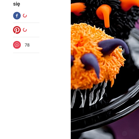
się
78