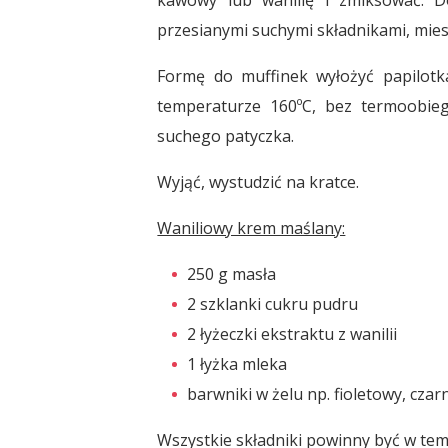
przesianymi suchymi składnikami, miesz
Formę do muffinek wyłożyć papilotka
temperaturze 160ºC, bez termoobieg
suchego patyczka.
Wyjąć, wystudzić na kratce.
Waniliowy krem maślany:
250 g masła
2 szklanki cukru pudru
2 łyżeczki ekstraktu z wanilii
1 łyżka mleka
barwniki w żelu np. fioletowy, cz
Wszystkie składniki powinny być w te