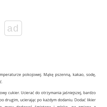
ad
emperaturze pokojowej. Mąkę pszenną, kakao, sodę,
ć.
owy cukier. Ucierać do otrzymania jaśniejszej, bardzo
po drugim, ucierając po każdym dodaniu. Dodać likier
Do masy dodawać śmietanę i mleko, na zmianę z