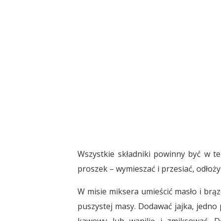
Wszystkie składniki powinny być w t
proszek – wymieszać i przesiać, odłoży
W misie miksera umieścić masło i brąz
puszystej masy. Dodawać jajka, jedno 
kawowy lub wanilię i zmiksować. 