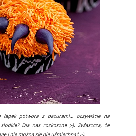
ie łapek potwora z pazurami… oczywiście na
słodkie? Dla nas rozkoszne ;-). Zwłaszcza, że
ule i nie można się nie uśmiechnąć ;-).