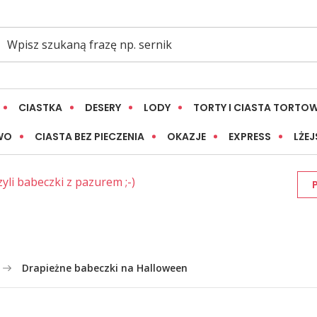
CIASTKA
DESERY
LODY
TORTY I CIASTA TORTO
WO
CIASTA BEZ PIECZENIA
OKAZJE
EXPRESS
LŻEJ
zyli babeczki z pazurem ;-)
Drapieżne babeczki na Halloween