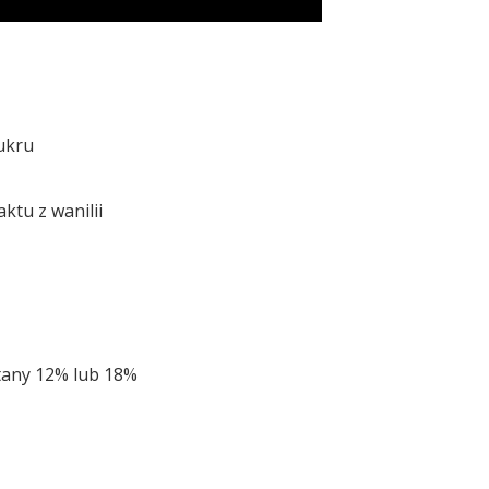
ukru
ktu z wanilii
etany 12% lub 18%