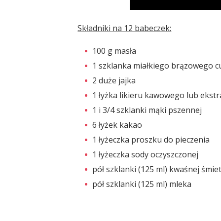
Składniki na 12 babeczek:
100 g masła
1 szklanka miałkiego brązowego c
2 duże jajka
1 łyżka likieru kawowego lub ekstra
1 i 3/4 szklanki mąki pszennej
6 łyżek kakao
1 łyżeczka proszku do pieczenia
1 łyżeczka sody oczyszczonej
pół szklanki (125 ml) kwaśnej śmi
pół szklanki (125 ml) mleka