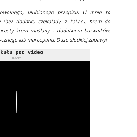
wolnego, ulubionego przepisu. U mnie to
e (bez dodatku czekolady, z kakao). Krem do
prosty krem maślany z dodatkiem barwników.
ycznego lub marcepanu. Dużo słodkiej zabawy!
ykułu pod video
REKLAMA
Play