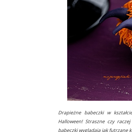
Drapieżne babeczki w kształc
Halloween! Straszne czy raczej 
babeczki wyglądają jak futrzane k