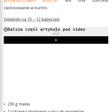
pomarańczowym kolorze
. Ma ona szerokie
zastosowanie w kuchni.
Składniki na 10 – 12 babeczek:
Dalsza część artykułu pod video
REKLAMA
Play
230 g masła
1 szklanka drobnego cukru do wypieków