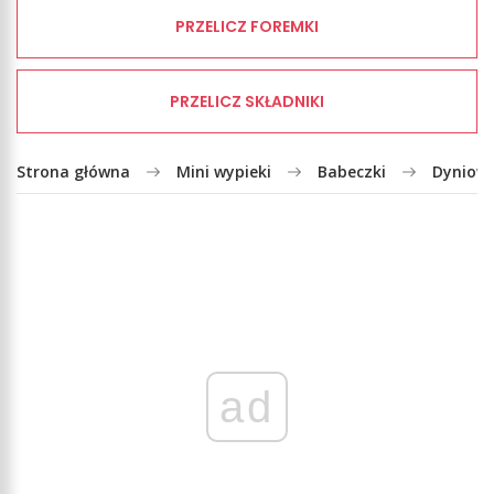
PRZELICZ FOREMKI
PRZELICZ SKŁADNIKI
Strona główna
Mini wypieki
Babeczki
Dyniowe
ad