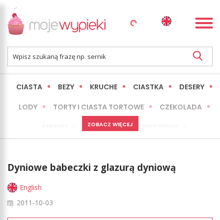
CIASTA
BEZY
KRUCHE
CIASTKA
DESERY
LODY
TORTY I CIASTA TORTOWE
CZEKOLADA
ZOBACZ WIĘCEJ
SERNIKI
MINI WYPIEKI
PIECZYWO
CIASTA BEZ PIECZENIA
OKAZJE
EXPRESS
Dyniowe babeczki z glazurą dyniową
LŻEJSZE / ZDROWSZE
INNE
English
2011-10-03