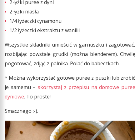
2 łyżki puree z dyni
2 łyżki masła
1/4 łyżeczki cynamonu
1/2 łyżeczki ekstraktu z wanilii
Wszystkie składniki umieścić w garnuszku i zagotować,
rozbijając powstałe grudki (można blenderem). Chwilę
pogotować, zdjąć z palnika. Polać do babeczkach.
* Można wykorzystać gotowe puree z puszki lub zrobić
je samemu –
skorzystaj z przepisu na domowe puree
dyniowe
. To proste!
Smacznego :-).