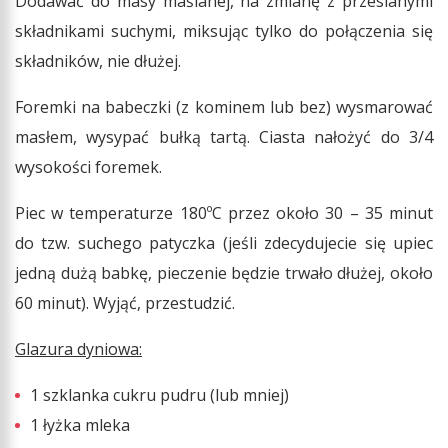
Dodawać do masy maślanej, na zmianę z przesianymi
składnikami suchymi, miksując tylko do połączenia się
składników, nie dłużej.
Foremki na babeczki (z kominem lub bez) wysmarować
masłem, wysypać bułką tartą. Ciasta nałożyć do 3/4
wysokości foremek.
Piec w temperaturze 180ºC przez około 30 – 35 minut
do tzw. suchego patyczka (jeśli zdecydujecie się upiec
jedną dużą babkę, pieczenie będzie trwało dłużej, około
60 minut). Wyjąć, przestudzić.
Glazura dyniowa:
1 szklanka cukru pudru (lub mniej)
1 łyżka mleka