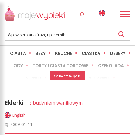
CIASTA
BEZY
KRUCHE
CIASTKA
DESERY
LODY
TORTY I CIASTA TORTOWE
CZEKOLADA
ZOBACZ WIĘCEJ
SERNIKI
MINI WYPIEKI
PIECZYWO
CIASTA BEZ PIECZENIA
OKAZJE
EXPRESS
Eklerki
z budyniem waniliowym
LŻEJSZE / ZDROWSZE
INNE
English
2009-01-11