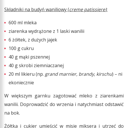
Składniki na budyń waniliowy (
creme patissiere
)
:
600 ml mleka
ziarenka wydrążone z 1 laski wanilii
6 żółtek, z dużych jajek
100 g cukru
40 g mąki pszennej
40 g skrobi ziemniaczanej
20 ml likieru (np.
grand marnier, brandy, kirschu
) – ni
ekoniecznie
W większym garnku zagotować mleko z ziarenkami
wanilii. Doprowadzić do wrzenia i natychmiast odstawić
na bok.
Żółtka i cukier umieścić w misie miksera i utrzeć do