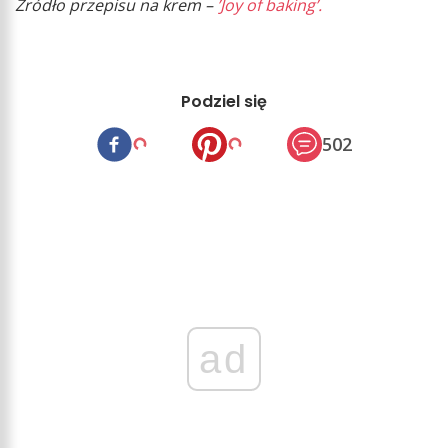
Źródło przepisu na krem –
’Joy of baking’.
Podziel się
502
ad