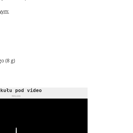
owym:
o (8 g)
ykułu pod video
REKLAMA