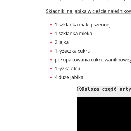
Składniki na jabłka w cieście naleśnik
1 szklanka mąki pszennej
1 szklanka mleka
2 jajka
1 łyżeczka cukru
pół opakowania cukru wanilinoweg
1 łyżka oleju
4 duże jabłka
Dalsza część art