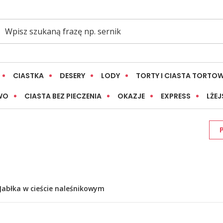
CIASTKA
DESERY
LODY
TORTY I CIASTA TORTO
WO
CIASTA BEZ PIECZENIA
OKAZJE
EXPRESS
LŻEJ
Jabłka w cieście naleśnikowym