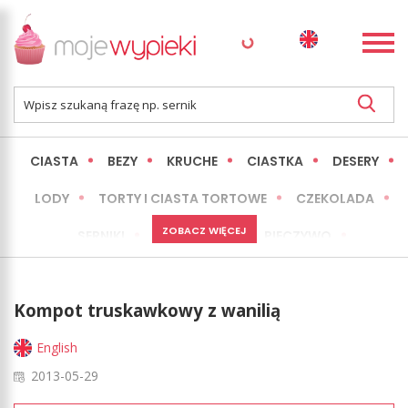
CIASTA
BEZY
KRUCHE
CIASTKA
DESERY
LODY
TORTY I CIASTA TORTOWE
CZEKOLADA
ZOBACZ WIĘCEJ
SERNIKI
MINI WYPIEKI
PIECZYWO
CIASTA BEZ PIECZENIA
OKAZJE
EXPRESS
Kompot truskawkowy z wanilią
LŻEJSZE / ZDROWSZE
INNE
English
2013-05-29