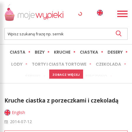
CIASTA
BEZY
KRUCHE
CIASTKA
DESERY
LODY
TORTY I CIASTA TORTOWE
CZEKOLADA
ZOBACZ WIĘCEJ
SERNIKI
MINI WYPIEKI
PIECZYWO
CIASTA BEZ PIECZENIA
OKAZJE
EXPRESS
Kruche ciastka z porzeczkami i czekoladą
LŻEJSZE / ZDROWSZE
INNE
English
2014-07-12