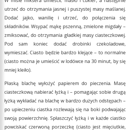
W misie miksera umieścić masło i cukier, a następnie
utrzeć do otrzymania jasnej i puszystej masy maślanej.
Dodać jajko, wanilię i utrzeć, do połączenia się
składników. Wsypać mąkę pszenną, zmielone migdały –
zmiksować, do otrzymania gładkiej masy ciasteczkowej.
Pod sam koniec dodać drobinki czekoladowe,
wymieszać. Ciasto będzie bardzo klejące – to normalne
(ciasto można je umieścić w lodówce na 30 minut, by się
mniej kleiło).
Płaską blachę wyłożyć papierem do pieczenia. Masę
ciasteczkową nabierać łyżką i – pomagając sobie drugą
łyżką wykładać na blachę w bardzo dużych odstępach –
po upieczeniu ciastka rozlewają się na boki podwajając
swoją powierzchnię. Spłaszczyć łyżką i w każde ciastko
powciskać czerwoną porzeczkę (ciasto jest mięciutkie,