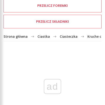
PRZELICZ FOREMKI
PRZELICZ SKŁADNIKI
Strona główna
Ciastka
Ciasteczka
Kruche cia
ad