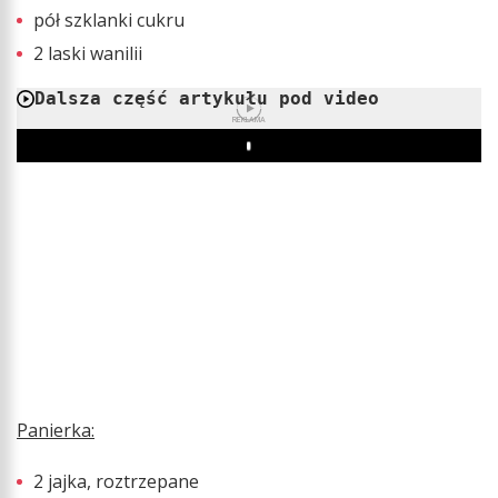
pół szklanki cukru
2 laski wanilii
Dalsza część artykułu pod video
REKLAMA
Play
Panierka:
2 jajka, roztrzepane