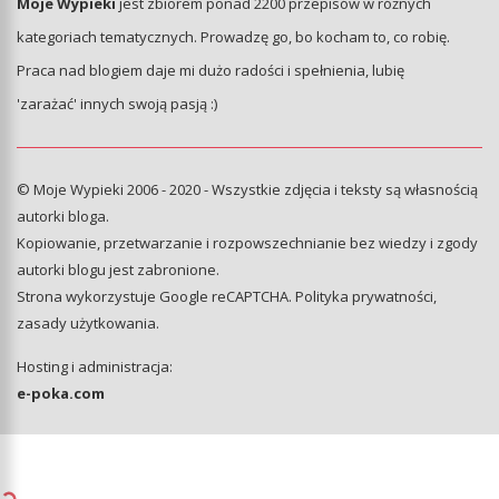
Moje Wypieki
jest zbiorem ponad 2200 przepisów w różnych
kategoriach tematycznych. Prowadzę go, bo kocham to, co robię.
Praca nad blogiem daje mi dużo radości i spełnienia, lubię
'zarażać' innych swoją pasją :)
© Moje Wypieki 2006 - 2020 - Wszystkie zdjęcia i teksty są własnością
autorki bloga.
Kopiowanie, przetwarzanie i rozpowszechnianie bez wiedzy i zgody
autorki blogu jest zabronione.
Strona wykorzystuje Google reCAPTCHA.
Polityka prywatności
,
zasady użytkowania
.
Hosting i administracja:
e-poka.com