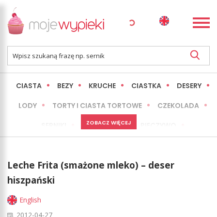
CIASTA
BEZY
KRUCHE
CIASTKA
DESERY
LODY
TORTY I CIASTA TORTOWE
CZEKOLADA
ZOBACZ WIĘCEJ
SERNIKI
MINI WYPIEKI
PIECZYWO
CIASTA BEZ PIECZENIA
OKAZJE
EXPRESS
Leche Frita (smażone mleko) – deser
LŻEJSZE / ZDROWSZE
INNE
hiszpański
English
2012-04-27