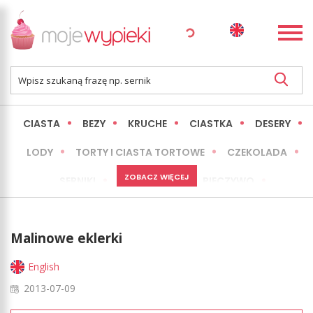
CIASTA
BEZY
KRUCHE
CIASTKA
DESERY
LODY
TORTY I CIASTA TORTOWE
CZEKOLADA
ZOBACZ WIĘCEJ
SERNIKI
MINI WYPIEKI
PIECZYWO
CIASTA BEZ PIECZENIA
OKAZJE
EXPRESS
Malinowe eklerki
LŻEJSZE / ZDROWSZE
INNE
English
2013-07-09