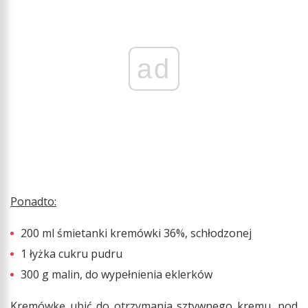
ad
Ponadto:
200 ml śmietanki kremówki 36%, schłodzonej
1 łyżka cukru pudru
300 g malin, do wypełnienia eklerków
Kremówkę ubić do otrzymania sztywnego kremu, pod