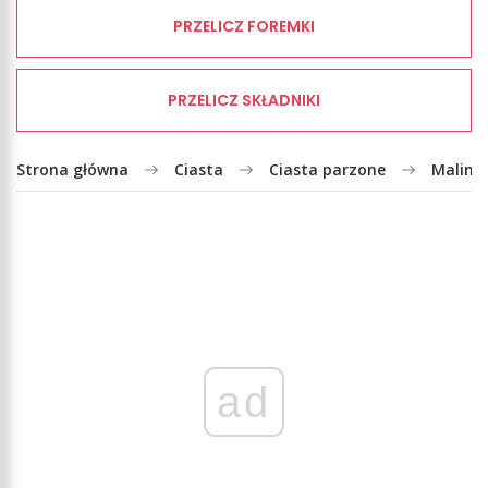
PRZELICZ FOREMKI
PRZELICZ SKŁADNIKI
Strona główna
Ciasta
Ciasta parzone
Malinow
ad